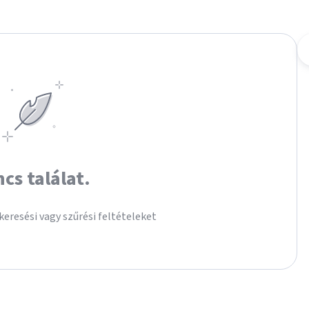
ncs találat.
keresési vagy szűrési feltételeket