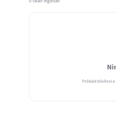
0 talált ingatlan
Ni
Próbáld bővíteni a 