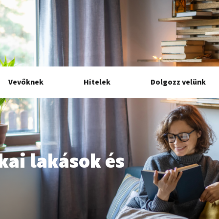
Vevőknek
Hitelek
Dolgozz velünk
kai lakások és