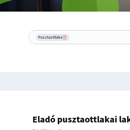
Hol keresel?
Pusztaottlaka
Eladó pusztaottlakai la