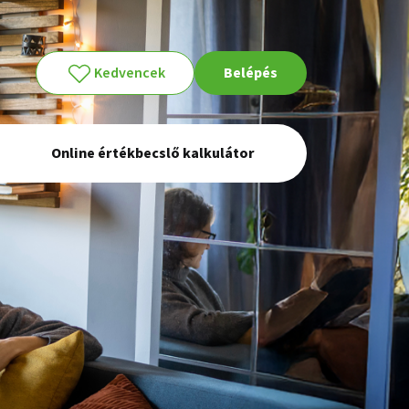
Kedvencek
Belépés
Online értékbecslő kalkulátor