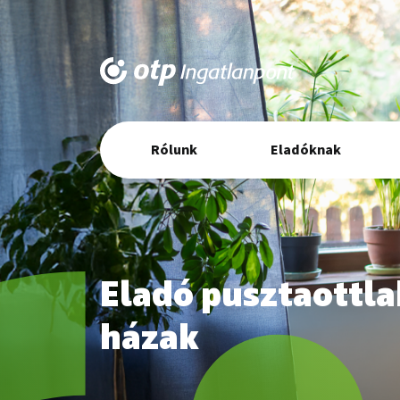
Elsődleges
Rólunk
Eladóknak
navigáció
Eladó pusztaottla
házak