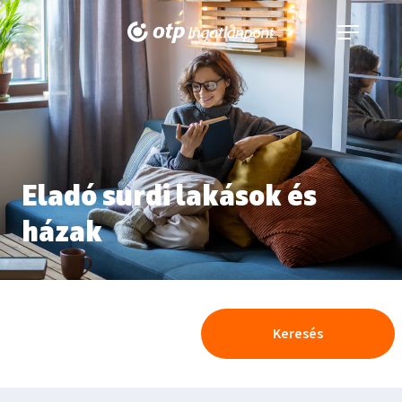
Navigáció
kinyitása
Eladó surdi lakások és
házak
Keresés