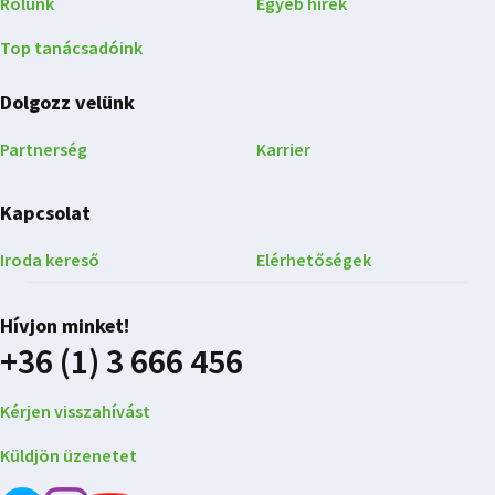
Rólunk
Egyéb hírek
Top tanácsadóink
Dolgozz velünk
Partnerség
Karrier
Kapcsolat
Iroda kereső
Elérhetőségek
Hívjon minket!
+36 (1) 3 666 456
Kérjen visszahívást
Küldjön üzenetet