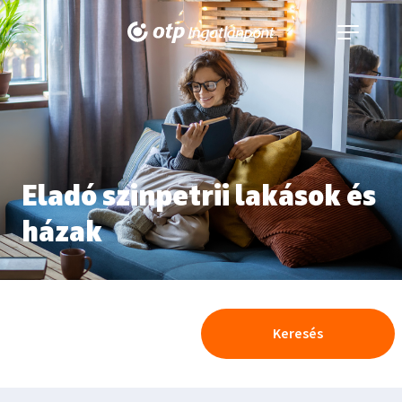
Navigáció
kinyitása
Eladó szinpetrii lakások és
házak
Keresés