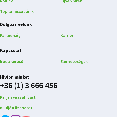
Rólunk
Egyéb hírek
Top tanácsadóink
Dolgozz velünk
Partnerség
Karrier
Kapcsolat
Iroda kereső
Elérhetőségek
Hívjon minket!
+36 (1) 3 666 456
Kérjen visszahívást
Küldjön üzenetet