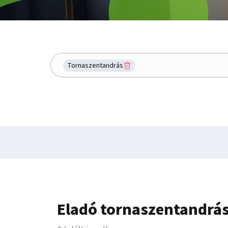
Hol keresel?
Tornaszentandrás
Eladó tornaszentandrás