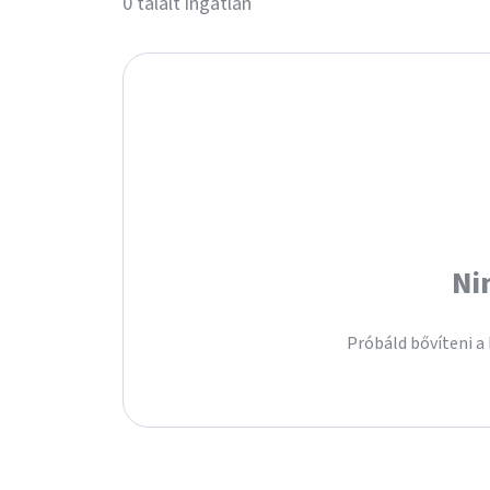
0 talált ingatlan
Ni
Próbáld bővíteni a 