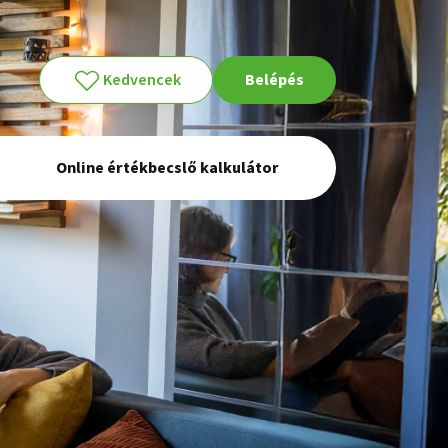
Kedvencek
Belépés
Online értékbecslő kalkulátor