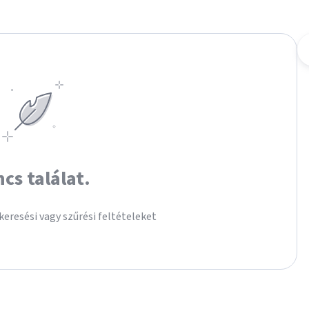
ncs találat.
keresési vagy szűrési feltételeket