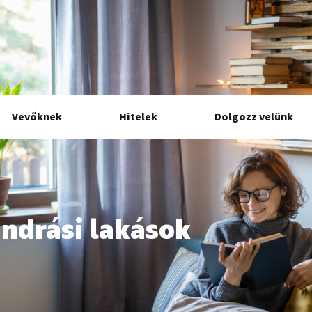
Vevőknek
Hitelek
Dolgozz velünk
ndrási lakások