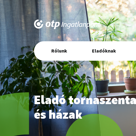
Elsődleges
Rólunk
Eladóknak
navigáció
Eladó tornaszenta
és házak