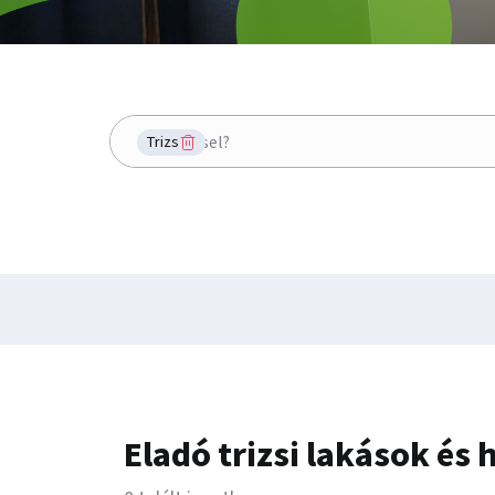
Hol keresel?
Trizs
Eladó trizsi lakások és 