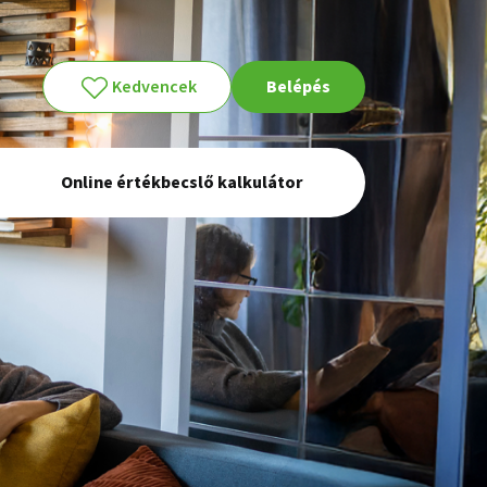
Kedvencek
Belépés
Online értékbecslő kalkulátor