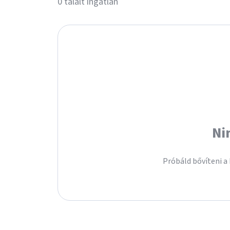
0 talált ingatlan
Ni
Próbáld bővíteni a 