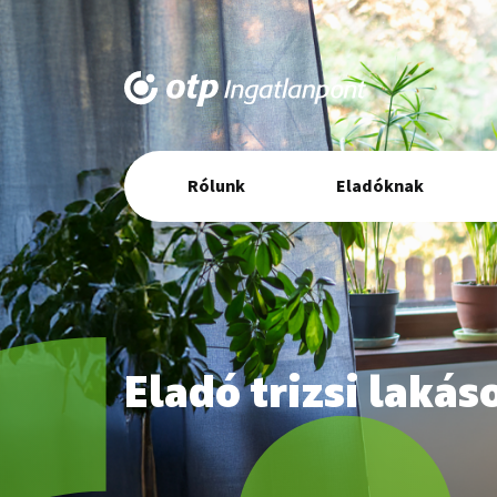
Elsődleges
Rólunk
Eladóknak
navigáció
Eladó trizsi lakás