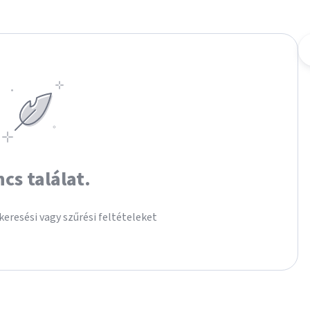
ncs találat.
keresési vagy szűrési feltételeket