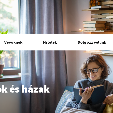
Vevőknek
Hitelek
Dolgozz velünk
ok és házak