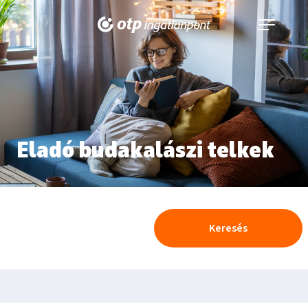
Navigáció
kinyitása
Eladó budakalászi telkek
Keresés