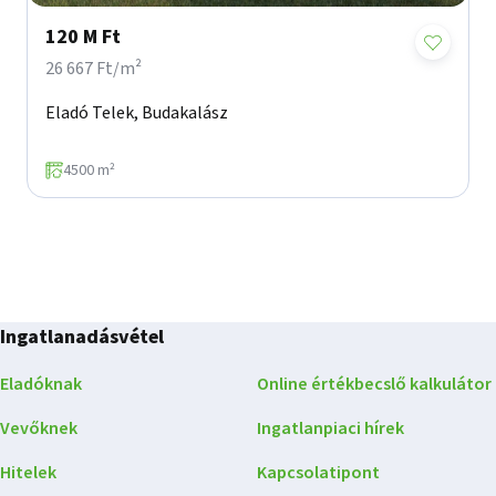
120 M Ft
26 667 Ft/m²
Eladó Telek, Budakalász
4500 m²
Ingatlanadásvétel
Eladóknak
Online értékbecslő kalkulátor
Vevőknek
Ingatlanpiaci hírek
Hitelek
Kapcsolatipont