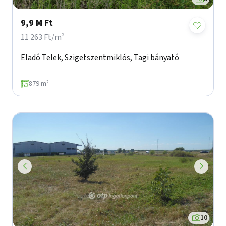
9,9 M Ft
11 263 Ft/m²
Eladó Telek, Szigetszentmiklós, Tagi bányató
879 m²
10