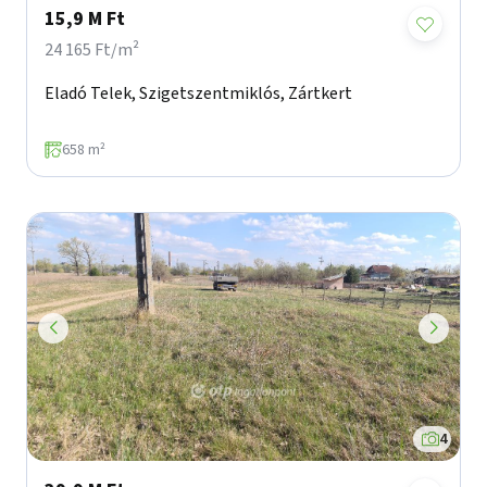
15,9 M Ft
24 165 Ft/m²
Eladó Telek, Szigetszentmiklós, Zártkert
658 m²
4