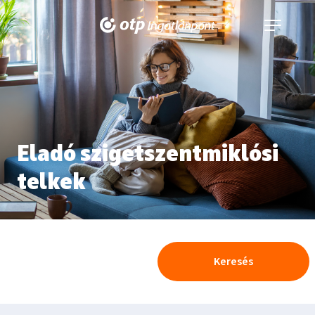
Navigáció
kinyitása
Eladó szigetszentmiklósi
telkek
Keresés