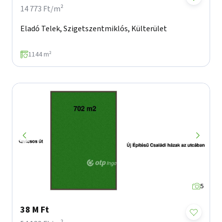
14 773 Ft/m²
Eladó Telek, Szigetszentmiklós, Külterület
1144 m²
5
38 M Ft