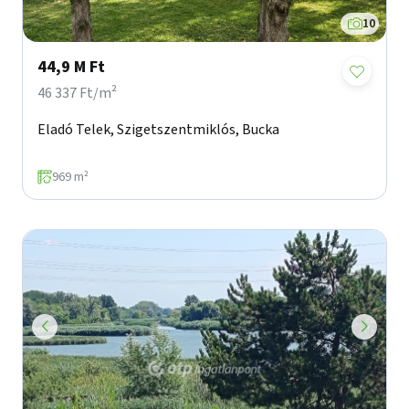
10
44,9 M Ft
46 337 Ft/m²
Eladó Telek, Szigetszentmiklós, Bucka
969 m²