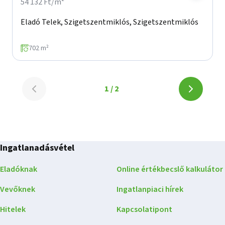
54 132 Ft/m²
Eladó Telek, Szigetszentmiklós, Szigetszentmiklós
702 m²
Lapozó
1 / 2
Lapozó
-
-
1.
1.
oldal
oldal
a(z)
Ingatlanadásvétel
a(z)
2
oldalból
Eladóknak
Online értékbecslő kalkulátor
2
Vevőknek
Ingatlanpiaci hírek
oldalból
Hitelek
Kapcsolatipont