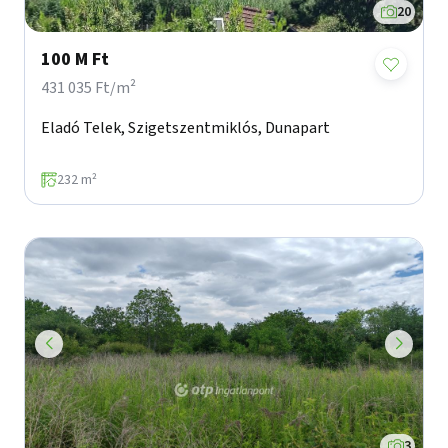
20
100 M Ft
431 035 Ft/m²
Eladó Telek, Szigetszentmiklós, Dunapart
232 m²
3