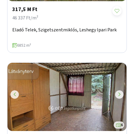
317,5 M Ft
46 337 Ft/m²
Eladó Telek, Szigetszentmiklós, Leshegy Ipari Park
6852 m²
6