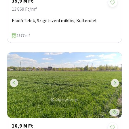
39,9 M Ft
13 869 Ft/m²
Eladó Telek, Szigetszentmiklós, Külterület
2877 m²
5
16,9 M Ft