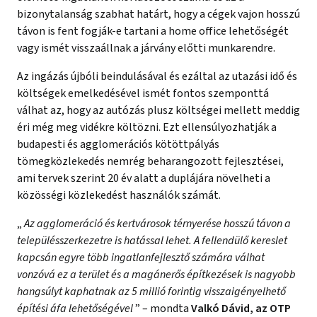
bizonytalanság szabhat határt, hogy a cégek vajon hosszú
távon is fent fogják-e tartani a home office lehetőségét
vagy ismét visszaállnak a járvány előtti munkarendre.
Az ingázás újbóli beindulásával és ezáltal az utazási idő és
költségek emelkedésével ismét fontos szemponttá
válhat az, hogy az autózás plusz költségei mellett meddig
éri még meg vidékre költözni. Ezt ellensúlyozhatják a
budapesti és agglomerációs kötöttpályás
tömegközlekedés nemrég beharangozott fejlesztései,
ami tervek szerint 20 év alatt a duplájára növelheti a
közösségi közlekedést használók számát.
„
Az agglomeráció és kertvárosok térnyerése hosszú távon a
településszerkezetre is hatással lehet. A fellendülő kereslet
kapcsán egyre több ingatlanfejlesztő számára válhat
vonzóvá ez a terület és a magánerős építkezések is nagyobb
hangsúlyt kaphatnak az 5 millió forintig visszaigényelhető
építési áfa lehetőségével
” – mondta
Valkó Dávid, az OTP