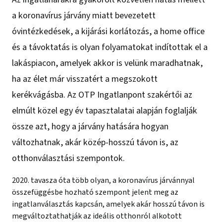
a koronavírus járvány miatt bevezetett
óvintézkedések, a kijárási korlátozás, a home office
és a távoktatás is olyan folyamatokat indítottak el a
lakáspiacon, amelyek akkor is velünk maradhatnak,
ha az élet már visszatért a megszokott
kerékvágásba. Az OTP Ingatlanpont szakértői az
elmúlt közel egy év tapasztalatai alapján foglalják
össze azt, hogy a járvány hatására hogyan
változhatnak, akár közép-hosszú távon is, az
otthonválasztási szempontok.
2020. tavasza óta több olyan, a koronavírus járvánnyal
összefüggésbe hozható szempont jelent meg az
ingatlanválasztás kapcsán, amelyek akár hosszú távon is
megváltoztathatják az ideális otthonról alkotott