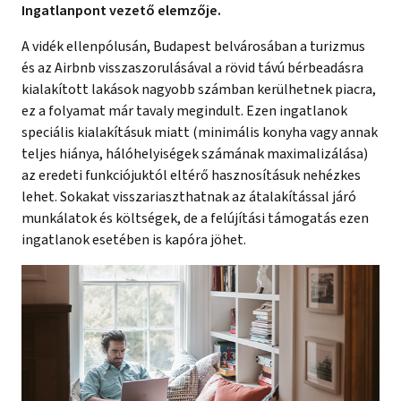
Ingatlanpont vezető elemzője.
A vidék ellenpólusán, Budapest belvárosában a turizmus
és az Airbnb visszaszorulásával a rövid távú bérbeadásra
kialakított lakások nagyobb számban kerülhetnek piacra,
ez a folyamat már tavaly megindult. Ezen ingatlanok
speciális kialakításuk miatt (minimális konyha vagy annak
teljes hiánya, hálóhelyiségek számának maximalizálása)
az eredeti funkciójuktól eltérő hasznosításuk nehézkes
lehet. Sokakat visszariaszthatnak az átalakítással járó
munkálatok és költségek, de a felújítási támogatás ezen
ingatlanok esetében is kapóra jöhet.