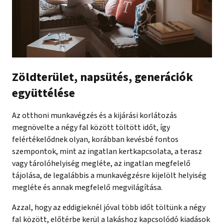
Zöldterület, napsütés, generációk
együttélése
Az otthoni munkavégzés és a kijárási korlátozás
megnövelte a négy fal között töltött időt, így
felértékelődnek olyan, korábban kevésbé fontos
szempontok, mint az ingatlan kertkapcsolata, a terasz
vagy tárolóhelyiség megléte, az ingatlan megfelelő
tájolása, de legalábbis a munkavégzésre kijelölt helyiség
megléte és annak megfelelő megvilágítása.
Azzal, hogy az eddigieknél jóval több időt töltünk a négy
fal között, előtérbe kerül a lakáshoz kapcsolódó kiadások