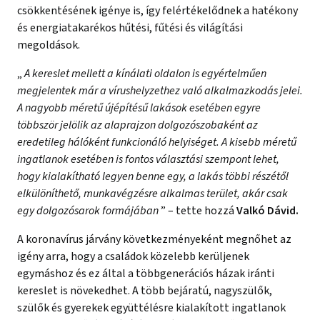
csökkentésének igénye is, így felértékelődnek a hatékony
és energiatakarékos hűtési, fűtési és világítási
megoldások.
„
A kereslet mellett a kínálati oldalon is egyértelműen
megjelentek már a vírushelyzethez való alkalmazkodás jelei.
A nagyobb méretű újépítésű lakások esetében egyre
többször jelölik az alaprajzon dolgozószobaként az
eredetileg hálóként funkcionáló helyiséget. A kisebb méretű
ingatlanok esetében is fontos választási szempont lehet,
hogy kialakítható legyen benne egy, a lakás többi részétől
elkülöníthető, munkavégzésre alkalmas terület, akár csak
egy dolgozósarok formájában
” – tette hozzá
Valkó Dávid.
A koronavírus járvány következményeként megnőhet az
igény arra, hogy a családok közelebb kerüljenek
egymáshoz és ez által a többgenerációs házak iránti
kereslet is növekedhet. A több bejáratú, nagyszülők,
szülők és gyerekek együttélésre kialakított ingatlanok