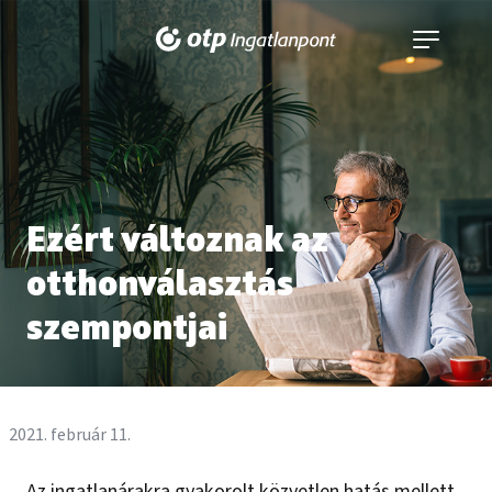
Navigáció
kinyitása
Ezért változnak az
otthonválasztás
szempontjai
2021. február 11.
Az ingatlanárakra gyakorolt közvetlen hatás mellett