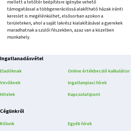
mellett a tetőtér beépítésre igénybe vehető
támogatással a többgenerációssá alakítható házak iránti
kereslet is megélénkülhet, elsősorban azokon a
területeken, ahol a saját lakrész kialakításával a gyerekek
maradhatnak a szülői fészekben, azaz van a közelben
munkahely.
Ingatlanadásvétel
Eladóknak
Online értékbecslő kalkulátor
Vevőknek
Ingatlanpiaci hírek
Hitelek
Kapcsolatipont
Cégünkről
Rólunk
Egyéb hírek