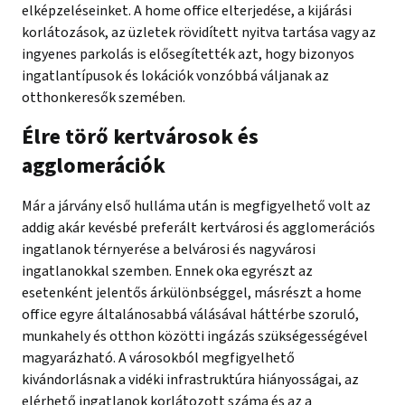
elképzeléseinket. A home office elterjedése, a kijárási
korlátozások, az üzletek rövidített nyitva tartása vagy az
ingyenes parkolás is elősegítették azt, hogy bizonyos
ingatlantípusok és lokációk vonzóbbá váljanak az
otthonkeresők szemében.
Élre törő kertvárosok és
agglomerációk
Már a járvány első hulláma után is megfigyelhető volt az
addig akár kevésbé preferált kertvárosi és agglomerációs
ingatlanok térnyerése a belvárosi és nagyvárosi
ingatlanokkal szemben. Ennek oka egyrészt az
esetenként jelentős árkülönbséggel, másrészt a home
office egyre általánosabbá válásával háttérbe szoruló,
munkahely és otthon közötti ingázás szükségességével
magyarázható. A városokból megfigyelhető
kivándorlásnak a vidéki infrastruktúra hiányosságai, az
elérhető ingatlanok korlátozott száma és az a