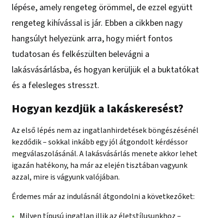
lépése, amely rengeteg örömmel, de ezzel együtt
rengeteg kihívással is jár. Ebben a cikkben nagy
hangsúlyt helyezünk arra, hogy miért fontos
tudatosan és felkészülten belevágni a
lakásvásárlásba, és hogyan kerüljük el a buktatókat
és a felesleges stresszt.
Hogyan kezdjük a lakáskeresést?
Az első lépés nem az ingatlanhirdetések böngészésénél
kezdődik – sokkal inkább egy jól átgondolt kérdéssor
megválaszolásánál. A lakásvásárlás menete akkor lehet
igazán hatékony, ha már az elején tisztában vagyunk
azzal, mire is vágyunk valójában.
Érdemes már az indulásnál átgondolni a következőket:
Milyen típusú ingatlan illik az életstílusunkhoz –