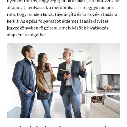
Ilyenkor fontos, hogy végigjárjuk a lakást, ellenőrizzük az
állapotát, leolvassuk a mérőórákat, és meggyőződjünk
róla, hogy minden kulcs, távirányító és tartozék átadásra
került. Az egész folyamatot érdemes átadás-átvételi
jegyzőkönyvben rögzíteni, amely később hivatkozási
alapként szolgálhat.