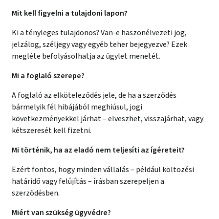
Mit kell figyelni a tulajdoni lapon?
Ki a tényleges tulajdonos? Van-e haszonélvezeti jog,
jelzálog, széljegy vagy egyéb teher bejegyezve? Ezek
megléte befolyásolhatja az ügylet menetét.
Mi a foglaló szerepe?
A foglaló az elköteleződés jele, de ha a szerződés
bármelyik fél hibájából meghiúsul, jogi
következményekkel járhat – elveszhet, visszajárhat, vagy
kétszeresét kell fizetni.
Mi történik, ha az eladó nem teljesíti az ígéreteit?
Ezért fontos, hogy minden vállalás – például költözési
határidő vagy felújítás – írásban szerepeljen a
szerződésben.
Miért van szükség ügyvédre?