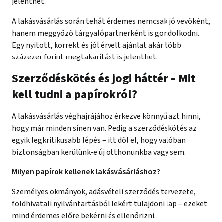
jelenthet.
A lakásvásárlás során tehát érdemes nemcsak jó vevőként,
hanem meggyőző tárgyalópartnerként is gondolkodni.
Egy nyitott, korrekt és jól érvelt ajánlat akár több
százezer forint megtakarítást is jelenthet.
Szerződéskötés és jogi háttér – Mit
kell tudni a papírokról?
A lakásvásárlás véghajrájához érkezve könnyű azt hinni,
hogy már minden sínen van. Pedig a szerződéskötés az
egyik legkritikusabb lépés – itt dől el, hogy valóban
biztonságban kerülünk-e új otthonunkba vagy sem.
Milyen papírok kellenek lakásvásárláshoz?
Személyes okmányok, adásvételi szerződés tervezete,
földhivatali nyilvántartásból lekért tulajdoni lap – ezeket
mind érdemes előre bekérni és ellenőrizni.