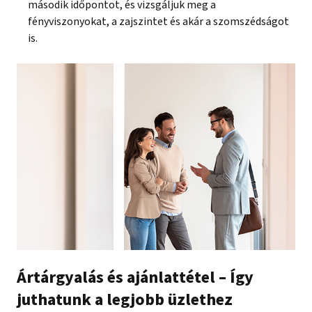
második időpontot, és vizsgáljuk meg a
fényviszonyokat, a zajszintet és akár a szomszédságot
is.
Ártárgyalás és ajánlattétel – Így
juthatunk a legjobb üzlethez