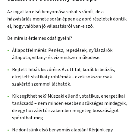
Az ingatlan első benyomása sokat számít, de a
házvásárlás menete során éppen az apró részletek döntik
el, hogy valóban jó választásról van-e szó.
De mire is érdemes odafigyelni?
Állapotfelmérés: Penész, repedések, nyílászárók
állapota, villany- és vízrendszer működése.
Rejtett hibák kiszűrése: Ázott fal, korábbi beázás,
elrejtett statikai problémák – ezek sokszor csak
szakértő szemmel láthatók.
Kik segíthetnek? Műszaki ellenőr, statikus, energetikai
tanácsadó – nem minden esetben szükséges mindegyik,
de egy hozzáértő szakember rengeteg bosszúságot
spórolhat meg.
Ne döntsünk első benyomás alapján! Kérjünk egy