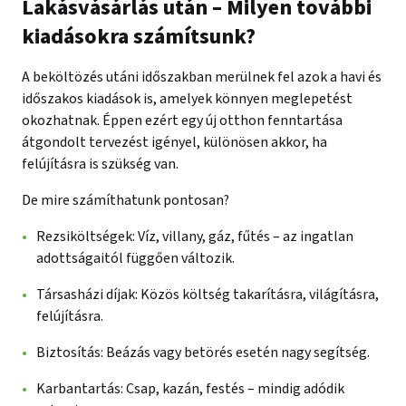
Lakásvásárlás után – Milyen további
kiadásokra számítsunk?
A beköltözés utáni időszakban merülnek fel azok a havi és
időszakos kiadások is, amelyek könnyen meglepetést
okozhatnak. Éppen ezért egy új otthon fenntartása
átgondolt tervezést igényel, különösen akkor, ha
felújításra is szükség van.
De mire számíthatunk pontosan?
Rezsiköltségek: Víz, villany, gáz, fűtés – az ingatlan
adottságaitól függően változik.
Társasházi díjak: Közös költség takarításra, világításra,
felújításra.
Biztosítás: Beázás vagy betörés esetén nagy segítség.
Karbantartás: Csap, kazán, festés – mindig adódik