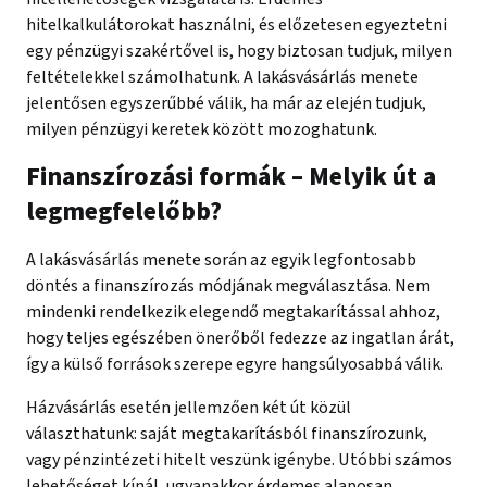
hitelkalkulátorokat használni, és előzetesen egyeztetni
egy pénzügyi szakértővel is, hogy biztosan tudjuk, milyen
feltételekkel számolhatunk. A lakásvásárlás menete
jelentősen egyszerűbbé válik, ha már az elején tudjuk,
milyen pénzügyi keretek között mozoghatunk.
Finanszírozási formák – Melyik út a
legmegfelelőbb?
A lakásvásárlás menete során az egyik legfontosabb
döntés a finanszírozás módjának megválasztása. Nem
mindenki rendelkezik elegendő megtakarítással ahhoz,
hogy teljes egészében önerőből fedezze az ingatlan árát,
így a külső források szerepe egyre hangsúlyosabbá válik.
Házvásárlás esetén jellemzően két út közül
választhatunk: saját megtakarításból finanszírozunk,
vagy pénzintézeti hitelt veszünk igénybe. Utóbbi számos
lehetőséget kínál, ugyanakkor érdemes alaposan