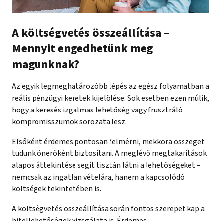
A költségvetés összeállítása –
Mennyit engedhetünk meg
magunknak?
Az egyik legmeghatározóbb lépés az egész folyamatban a
reális pénzügyi keretek kijelölése. Sok esetben ezen múlik,
hogy a keresés izgalmas lehetőség vagy frusztráló
kompromisszumok sorozata lesz.
Elsőként érdemes pontosan felmérni, mekkora összeget
tudunk önerőként biztosítani. A meglévő megtakarítások
alapos áttekintése segít tisztán látni a lehetőségeket –
nemcsak az ingatlan vételára, hanem a kapcsolódó
költségek tekintetében is.
A költségvetés összeállítása során fontos szerepet kap a
hitellehetőségek vizsgálata is. Érdemes