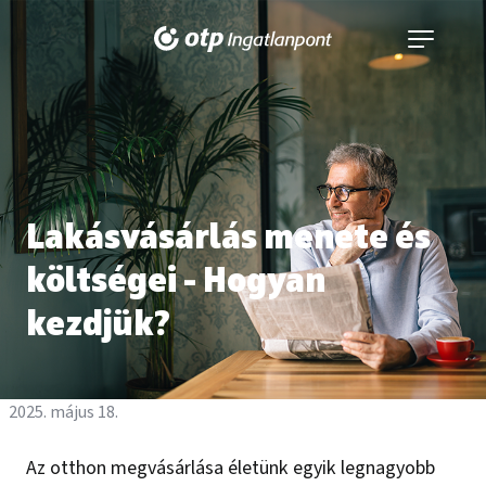
Navigáció
kinyitása
Lakásvásárlás menete és
költségei - Hogyan
kezdjük?
2025. május 18.
Az otthon megvásárlása életünk egyik legnagyobb