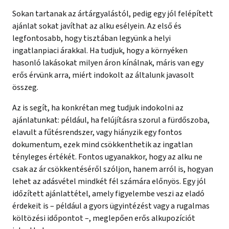
Sokan tartanak az ártárgyalástól, pedig egy jól felépített
ajánlat sokat javíthat az alku esélyein. Az első és
legfontosabb, hogy tisztában legyünk a helyi
ingatlanpiaci árakkal. Ha tudjuk, hogy a környéken
hasonló lakásokat milyen áron kínálnak, máris van egy
erős érvünk arra, miért indokolt az általunk javasolt
összeg.
Az is segít, ha konkrétan meg tudjuk indokolni az
ajánlatunkat: például, ha felújításra szorul a fürdőszoba,
elavult a fűtésrendszer, vagy hiányzik egy fontos
dokumentum, ezek mind csökkenthetik az ingatlan
tényleges értékét. Fontos ugyanakkor, hogy az alku ne
csak az ár csökkentéséről szóljon, hanem arról is, hogyan
lehet az adásvétel mindkét fél számára előnyös. Egy jól
időzített ajánlattétel, amely figyelembe veszi az eladó
érdekeit is – például a gyors ügyintézést vagy a rugalmas
költözési időpontot –, meglepően erős alkupozíciót