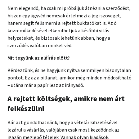
Nem elegendő, ha csak mi próbáljuk átnézni a szerződést,
hiszen egy ügyvéd nemcsak értelmezi a jogi szöveget,
hanem segít felismerni a rejtett buktatókat is. Az ő
közreműködésével elkerülhetjük a későbbi vitás
helyzeteket, és biztosak lehetünk abban, hogy a
szerződés valóban minket véd.
Mit tegyünk az aláírás előtt?
Kérdezzünk, és ne hagyjunk nyitva semmilyen bizonytalan
pontot. Ez az a pillanat, amikor még minden módosítható
– utána már a papír lesz az irányadó.
A rejtett költségek, amikre nem árt
felkészülni
Bár azt gondolhatnánk, hogy a vételár kifizetésével
lezárul a vásárlás, valójában csak most kezdődnek az
igazán meglepő tételek. Vannak olyan kiadások,