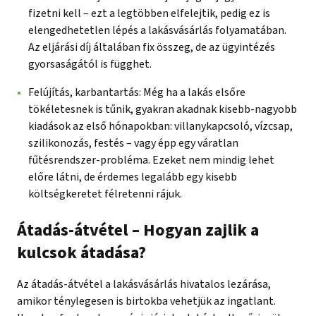
fizetni kell – ezt a legtöbben elfelejtik, pedig ez is
elengedhetetlen lépés a lakásvásárlás folyamatában.
Az eljárási díj általában fix összeg, de az ügyintézés
gyorsaságától is függhet.
Felújítás, karbantartás: Még ha a lakás elsőre
tökéletesnek is tűnik, gyakran akadnak kisebb-nagyobb
kiadások az első hónapokban: villanykapcsoló, vízcsap,
szilikonozás, festés – vagy épp egy váratlan
fűtésrendszer-probléma. Ezeket nem mindig lehet
előre látni, de érdemes legalább egy kisebb
költségkeretet félretenni rájuk.
Átadás-átvétel – Hogyan zajlik a
kulcsok átadása?
Az átadás-átvétel a lakásvásárlás hivatalos lezárása,
amikor ténylegesen is birtokba vehetjük az ingatlant.