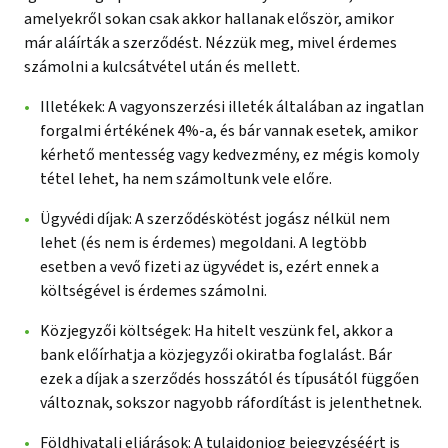
amelyekről sokan csak akkor hallanak először, amikor
már aláírták a szerződést. Nézzük meg, mivel érdemes
számolni a kulcsátvétel után és mellett.
Illetékek: A vagyonszerzési illeték általában az ingatlan
forgalmi értékének 4%-a, és bár vannak esetek, amikor
kérhető mentesség vagy kedvezmény, ez mégis komoly
tétel lehet, ha nem számoltunk vele előre.
Ügyvédi díjak: A szerződéskötést jogász nélkül nem
lehet (és nem is érdemes) megoldani. A legtöbb
esetben a vevő fizeti az ügyvédet is, ezért ennek a
költségével is érdemes számolni.
Közjegyzői költségek: Ha hitelt veszünk fel, akkor a
bank előírhatja a közjegyzői okiratba foglalást. Bár
ezek a díjak a szerződés hosszától és típusától függően
változnak, sokszor nagyobb ráfordítást is jelenthetnek.
Földhivatali eljárások: A tulajdonjog bejegyzéséért is