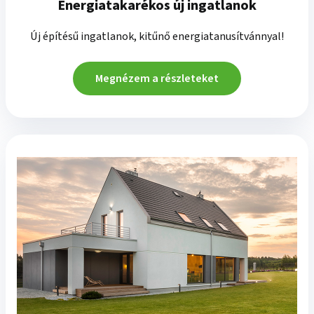
Energiatakarékos új ingatlanok
Új építésű ingatlanok, kitűnő energiatanusítvánnyal!
Megnézem a részleteket