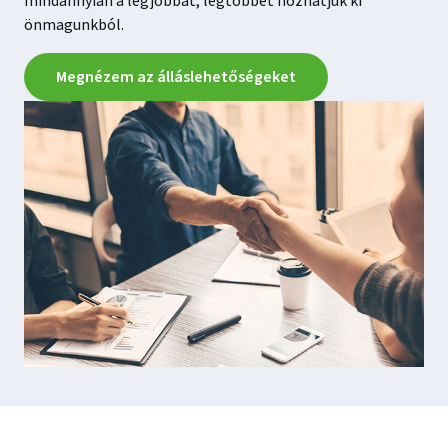
mindannyian a legjobbat, legtöbbet hozhatjuk ki
önmagunkból.
Megnézem az álláslehetőségeket