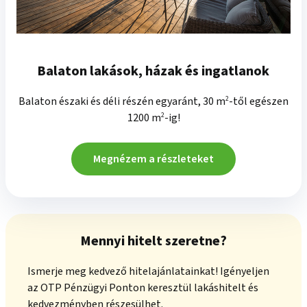
Balaton lakások, házak és ingatlanok
Balaton északi és déli részén egyaránt, 30 m
2
-től egészen
1200 m
2
-ig!
Megnézem a részleteket
Mennyi hitelt szeretne?
Ismerje meg kedvező hitelajánlatainkat! Igényeljen
az OTP Pénzügyi Ponton keresztül lakáshitelt és
kedvezményben részesülhet.