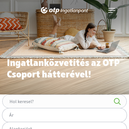
Navigáció
kinyitása
Ingatlanközvetítés az OTP
Csoport hátterével!
Hol keresel?
Ár