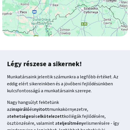
Légy részese a sikernek!
Munkatársaink jelentik számunkra a legfőbb értéket. Az
eddig elért sikereinkben és a jövőbeni fejlődésünkben
kulcsfontosságú a munkatársaink szerepe.
Nagy hangsúlyt fektetünk
az
inspiráló
és
nyitott
munkakörnyezetre,
a
tehetséges
és
elkötelezett
kollégák fejlődésére,
ösztönzésére, valamint a
teljesítmény
elismerésére - így