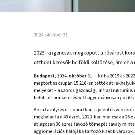
2024. október 31.
2023-ra igencsak megkopott a fővárost körü
otthont keresők belföldi költözése, ám ez a
Budapest, 2024. október 31.
– Noha 2019 és 2022
megtört és csupán 15.218-an tették át lakhelyü
melyeket – a szoros gazdasági, infrastrukturális
belüli otthonkeresésből hagyományosan pozitív 
Ám a tavalyi év e csoportban is jelentős vonzer
meghaladta a 40 ezret, 2023-ban már csak a 26 ez
átlagosan 30 ezres távozó tömegét tavaly minte
agglomerációs hálójába tartozó kisebb városok, f