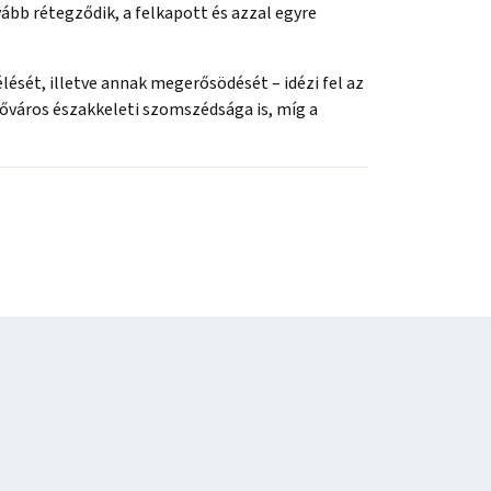
vább rétegződik, a felkapott és azzal egyre
lését, illetve annak megerősödését – idézi fel az
őváros északkeleti szomszédsága is, míg a