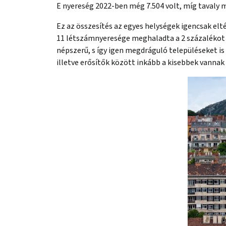
E nyereség 2022-ben még 7.504 volt, míg tavaly m
Ez az összesítés az egyes helységek igencsak elt
11 létszámnyeresége meghaladta a 2 százalékot i
népszerű, s így igen megdráguló településeket is
illetve erősítők között inkább a kisebbek vanna