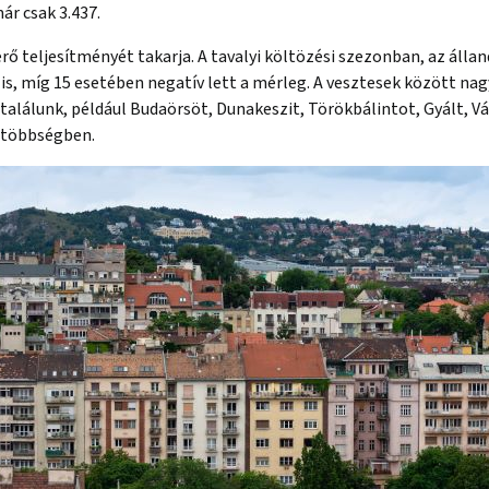
ár csak 3.437.
érő teljesítményét takarja. A tavalyi költözési szezonban, az álla
s, míg 15 esetében negatív lett a mérleg. A vesztesek között na
 találunk, például Budaörsöt, Dunakeszit, Törökbálintot, Gyált, V
k többségben.