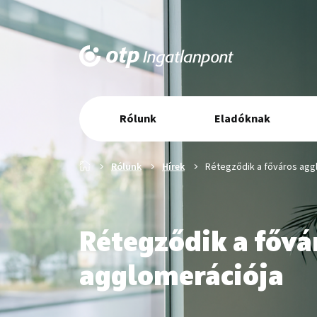
Elsődleges
Rólunk
Eladóknak
navigáció
Főoldal
Rólunk
Hírek
Rétegződik a főváros agg
Rétegződik a fővá
agglomerációja