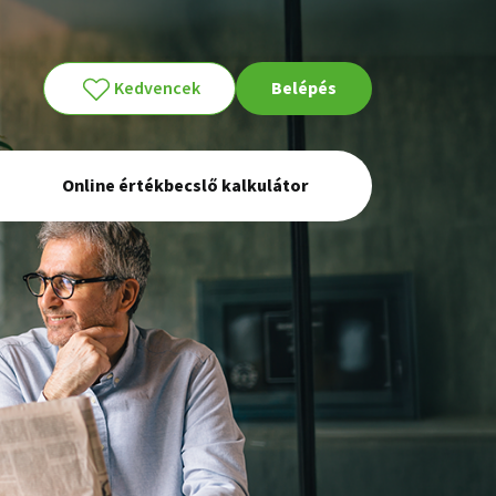
Kedvencek
Belépés
Online értékbecslő kalkulátor