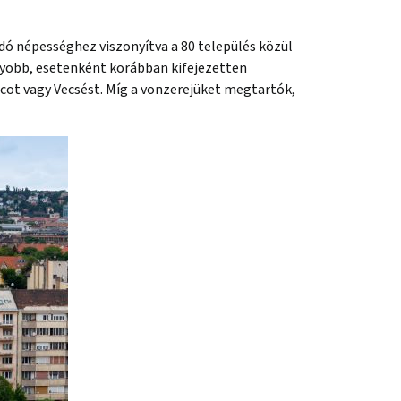
ndó népességhez viszonyítva a 80 település közül
gyobb, esetenként korábban kifejezetten
ácot vagy Vecsést. Míg a vonzerejüket megtartók,