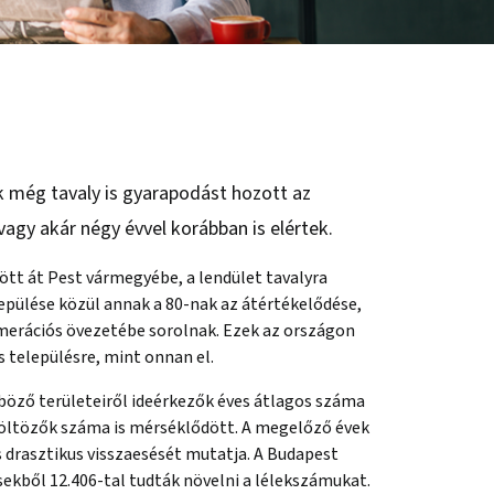
 még tavaly is gyarapodást hozott az
gy akár négy évvel korábban is elértek.
ött át Pest vármegyébe, a lendület tavalyra
epülése közül annak a 80-nak az átértékelődése,
omerációs övezetébe sorolnak. Ezek az országon
településre, mint onnan el.
böző területeiről ideérkezők éves átlagos száma
elköltözők száma is mérséklődött. A megelőző évek
drasztikus visszaesését mutatja. A Budapest
sekből 12.406-tal tudták növelni a lélekszámukat.