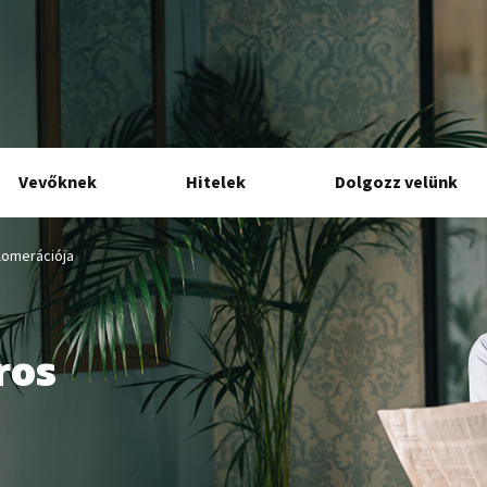
Vevőknek
Hitelek
Dolgozz velünk
lomerációja
ros