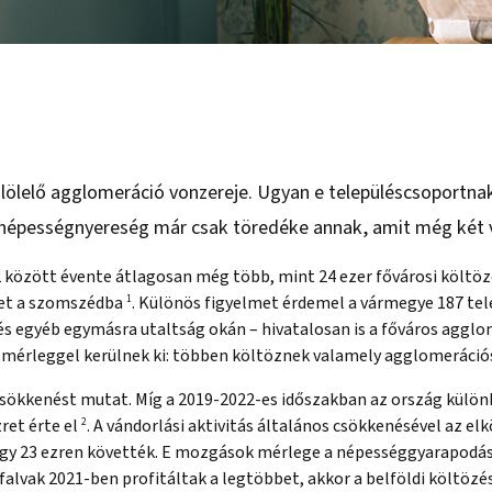
lölelő agglomeráció vonzereje. Ugyan e településcsoportnak
 népességnyereség már csak töredéke annak, amit még két va
 között évente átlagosan még több, mint 24 ezer fővárosi költöz
ket a szomszédba
1
. Különös figyelmet érdemel a vármegye 187 tel
 és egyéb egymásra utaltság okán – hivatalosan is a főváros aggl
mérleggel kerülnek ki: többen költöznek valamely agglomerációs 
őcsökkenést mutat. Míg a 2019-2022-es időszakban az ország külön
ret érte el
2
. A vándorlási aktivitás általános csökkenésével az 
gy 23 ezren követték. E mozgások mérlege a népességgyarapodás 
alvak 2021-ben profitáltak a legtöbbet, akkor a belföldi költözé