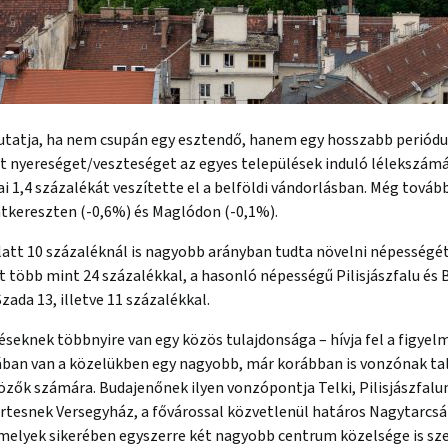
tatja, ha nem csupán egy esztendő, hanem egy hosszabb periódus 
t nyereséget/veszteséget az egyes települések induló lélekszámá
 1,4 százalékát veszítette el a belföldi vándorlásban. Még tovább
ntkereszten (-0,6%) és Maglódon (-0,1%).
att 10 százaléknál is nagyobb arányban tudta növelni népességét
 több mint 24 százalékkal, a hasonló népességű Pilisjászfalu és 
da 13, illetve 11 százalékkal.
eknek többnyire van egy közös tulajdonsága – hívja fel a figyel
talában van a közelükben egy nagyobb, már korábban is vonzónak ta
özők számára. Budajenőnek ilyen vonzópontja Telki, Pilisjászfal
rtesnek Versegyház, a fővárossal közvetlenül határos Nagytarcsá
s, melyek sikerében egyszerre két nagyobb centrum közelsége is sz