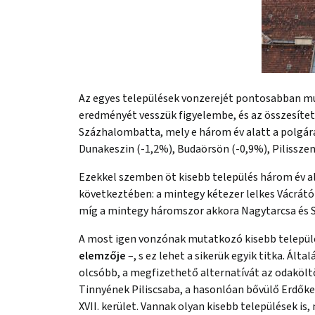
Az egyes települések vonzerejét pontosabban mu
eredményét vesszük figyelembe, és az összesítet
Százhalombatta, mely e három év alatt a polgárai
Dunakeszin (-1,2%), Budaörsön (-0,9%), Pilissze
Ezekkel szemben öt kisebb település három év al
következtében: a mintegy kétezer lelkes Vácrátót
míg a mintegy háromszor akkora Nagytarcsa és Sza
A most igen vonzónak mutatkozó kisebb település
elemzője
–, s ez lehet a sikerük egyik titka. Ál
olcsóbb, a megfizethető alternatívát az odakölt
Tinnyének Piliscsaba, a hasonlóan bővülő Erdőke
XVII. kerület. Vannak olyan kisebb települések i