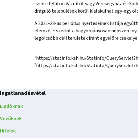
szinte félúton Vácrátót vagy Veresegyház és Gödöl
dráguló települések körül kialakulhat egy-egy o
A 2021-23-as periódus nyerteseinek listája egyút
elemző. E szerint a hagyományosan népszerű nyu
legolcsóbb déli területek iránt egyelőre csekélye
1
https://statinfo.ksh.hu/Statinfo/QueryServlet
2
https://statinfo.ksh.hu/Statinfo/QueryServle
Ingatlanadásvétel
Eladóknak
Vevőknek
Hitelek