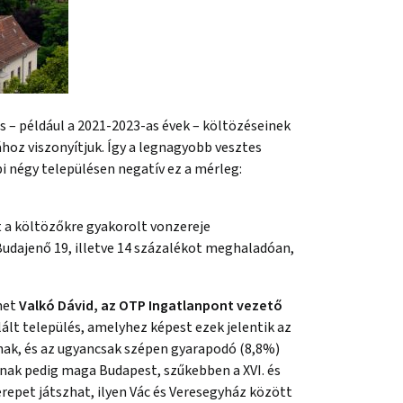
– például a 2021-2023-as évek – költözéseinek
hoz viszonyítjuk. Így a legnagyobb vesztes
i négy településen negatív ez a mérleg:
 a költözőkre gyakorolt vonzereje
Budajenő 19, illetve 14 százalékot meghaladóan,
met
Valkó Dávid, az OTP Ingatlanpont vezető
lált település, amelyhez képest ezek jelentik az
unak, és az ugyancsak szépen gyarapodó (8,8%)
nak pedig maga Budapest, szűkebben a XVI. és
erepet játszhat, ilyen Vác és Veresegyház között