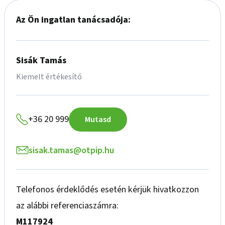
Az Ön ingatlan tanácsadója:
Sisák Tamás
Kiemelt értékesítő
+36 20 999
Mutasd
sisak.tamas@otpip.hu
Telefonos érdeklődés esetén kérjük hivatkozzon
az alábbi referenciaszámra:
M117924