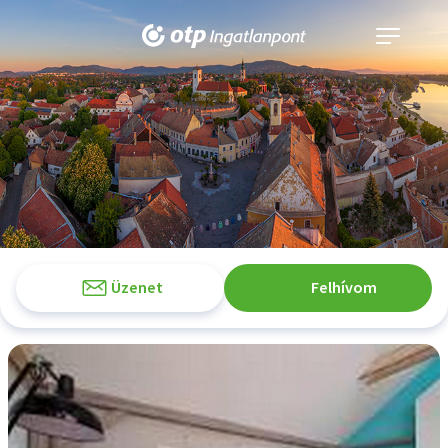
Navigáció
kinyitása
Üzenet
Felhívom