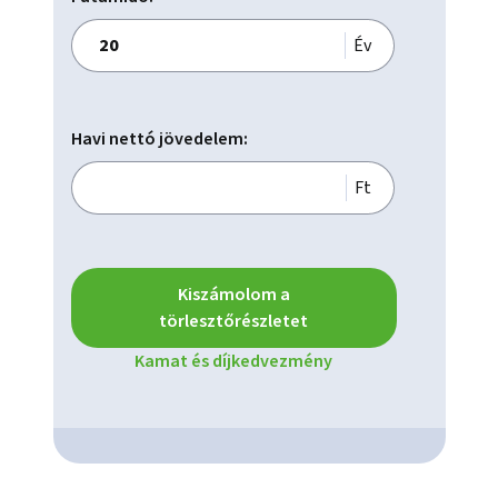
Év
Havi nettó jövedelem:
Ft
Kiszámolom a
törlesztőrészletet
Kamat és díjkedvezmény