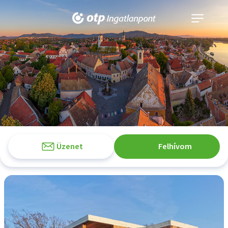
Navigáció
kinyitása
Üzenet
Felhívom