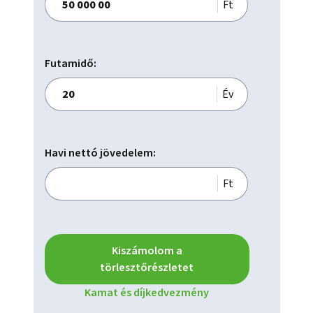
Ft
Futamidő:
Év
Havi nettó jövedelem:
Ft
Kiszámolom a
törlesztőrészletet
Kamat és díjkedvezmény