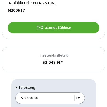
-	Konferenciaterem

az alábbi referenciaszámra:
-	Étterem/kávézó az épületben

M200517
-      Bérlehető parkoló

-	Kamerarendszer

-	Lift

Üzenet küldése
Fizetendő illeték
51 047 Ft*
Hitelösszeg:
Ft