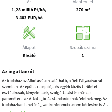
Ár
Alapterület
1,28 millió Ft/hó,
270 m²
3 483 EUR/hó
Állapot
Szobák száma
Kiváló
1
Az ingatlanról
Az irodaház az Alkotás úton található, a Déli Pályaudvarral 
szemben.  Az épület recepciója és egyéb közös területei 
esztétikusak, kényelmesek, szolgáltatási és műszaki 
paraméterei az A-kategóriás standardoknak felelnek meg. Az 
irodaházban lehetőség van konferencia terem bérlésére is. Az 
épület mind tömegközlekedéssel, mind gépjárművel egyaránt 