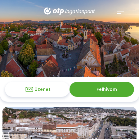
Navigáció
kinyitása
Üzenet
Felhívom