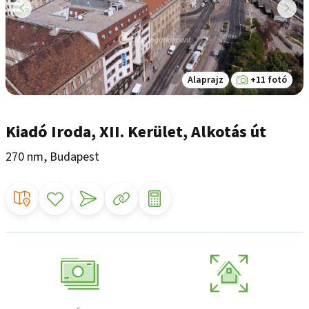
Alaprajz
+11 fotó
Kiadó Iroda, XII. Kerület, Alkotás út
270 nm, Budapest