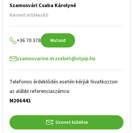
Szamosvári Csaba Károlyné
Kiemelt értékesítő
+36 70 378
Mutasd
szamosvarine.erzsebet@otpip.hu
Telefonos érdeklődés esetén kérjük hivatkozzon
az alábbi referenciaszámra:
M206441
Üzenet küldése