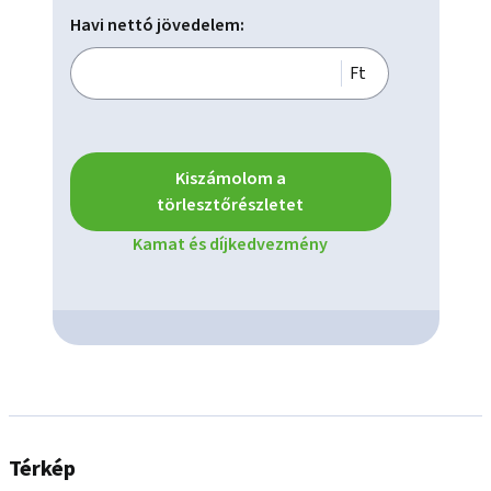
Havi nettó jövedelem:
Ft
Kiszámolom a
törlesztőrészletet
Kamat és díjkedvezmény
Térkép