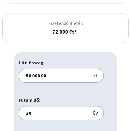
Fizetendő illeték
72 000 Ft*
Hitelösszeg:
Ft
Futamidő:
Év