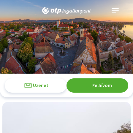
Navigáció
kinyitása
Üzenet
Felhívom