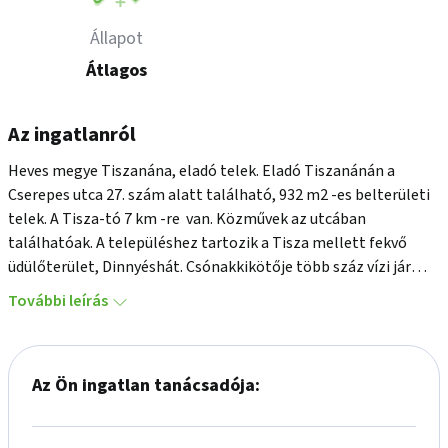
Állapot
Átlagos
Az ingatlanról
Heves megye Tiszanána, eladó telek. Eladó Tiszanánán a  
Cserepes utca 27. szám alatt található, 932 m2 -es belterületi 
telek. A Tisza-tó 7 km -re  van. Közművek az utcában 
találhatóak. A településhez tartozik a Tisza mellett fekvő 
üdülőterület, Dinnyéshát. Csónakkikötője több száz vízi jármű 
befogadására alkalmas. A kikötő közelében szabad vizű strand 
További leírás
található.
Az Ön ingatlan tanácsadója: