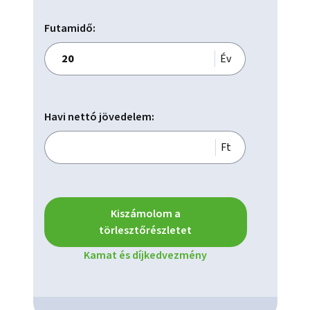
Kamerarendszer,

Nyitható ablak,

Futamidő:
Fan coil,

Lift,

Év
Teherlift,

Havi nettó jövedelem:
Ft
Kiszámolom a
törlesztőrészletet
Kamat és díjkedvezmény