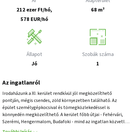
Ár
Alapterület
212 ezer Ft/hó,
68 m²
578 EUR/hó
Állapot
Szobák száma
Jó
1
Az ingatlanról
Irodaházunk a XI. kerület rendkívül jól megközelíthető 
pontján, mégis csendes, zöld környezetben található. Az 
épület személygépkocsival és tömegközlekedéssel is 
könnyedén megközelíthető. A kerület főbb útjai - Fehérvári, 
Szerémi, Hengermalom, Budafoki - mind az ingatlan közvetlen 
közelében helyezkednek el, emellett számos busz- és 
További leírás