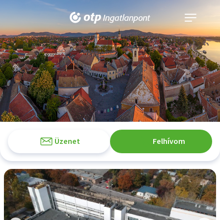
Navigáció
kinyitása
Üzenet
Felhívom