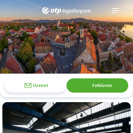
Navigáció
kinyitása
Üzenet
Felhívom