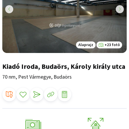
Alaprajz
+23 fotó
Kiadó Iroda, Budaörs, Károly király utca
70 nm, Pest Vármegye, Budaörs