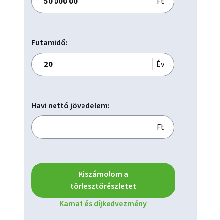
Szabad Terület: 6.775 m2

Ft
Min. Bérelhető Terület: 70 m2

Futamidő:
Szolgáltatások:

Év
Díjmentes parkolóövezet,

Vendégparkoló,

Bérelhető parkoló,

Havi nettó jövedelem:
Raktárterület,

Kamerarendszer,

Ft
Nyitható ablak,

Egyedi fogyasztásmérők,

Ipari kapu,

Kiszámolom a
törlesztőrészletet
Kamat és díjkedvezmény