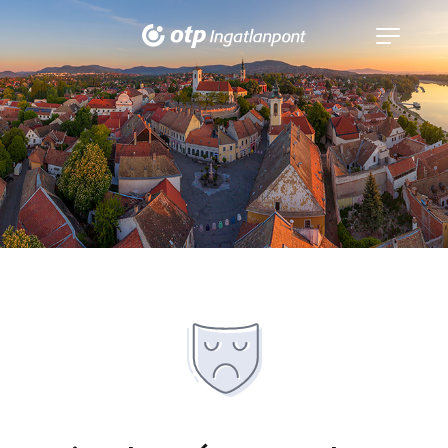
Navigáció
kinyitása