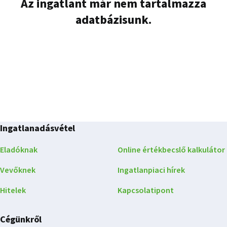
Az ingatlant már nem tartalmazza
adatbázisunk.
Ingatlanadásvétel
Eladóknak
Online értékbecslő kalkulátor
Vevőknek
Ingatlanpiaci hírek
Hitelek
Kapcsolatipont
Cégünkről