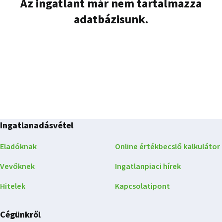
Az ingatlant már nem tartalmazza
adatbázisunk.
Ingatlanadásvétel
Eladóknak
Online értékbecslő kalkulátor
Vevőknek
Ingatlanpiaci hírek
Hitelek
Kapcsolatipont
Cégünkről