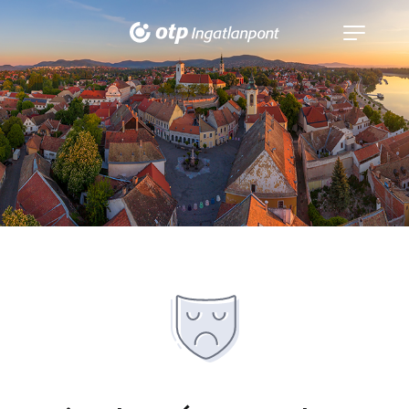
Navigáció
kinyitása