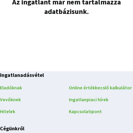
Az ingatlant már nem tartalmazza
adatbázisunk.
Ingatlanadásvétel
Eladóknak
Online értékbecslő kalkulátor
Vevőknek
Ingatlanpiaci hírek
Hitelek
Kapcsolatipont
Cégünkről