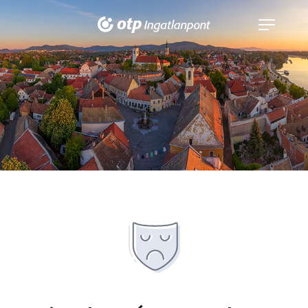
Navigáció
kinyitása