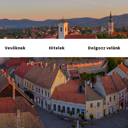
Vevőknek
Hitelek
Dolgozz velünk