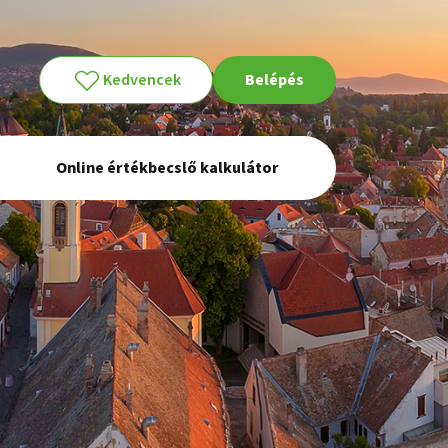
Kedvencek
Belépés
Online értékbecslő kalkulátor