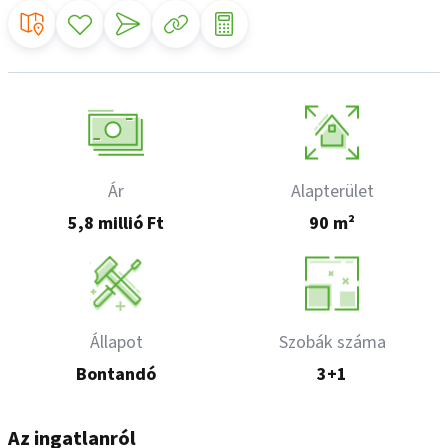
Ár
Alapterület
5,8 millió Ft
90 m²
Állapot
Szobák száma
Bontandó
3+1
Az ingatlanról