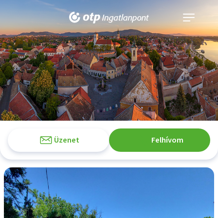
Navigáció
kinyitása
Üzenet
Felhívom