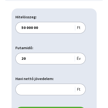
Hitelösszeg:
Ft
Futamidő:
Év
Havi nettó jövedelem:
Ft