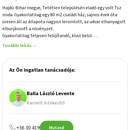
Hajdú-Bihar megye, Tetétlen településén eladó egy volt Tsz 
iroda. Gyakorlatilag egy 80 m2 családi ház, sajnos évek óta 
üresen áll az állapota nagyon leromlott, az udvar elhanyagolt 
elburjánzott a növényzet.

Gyakorlatilag teljesen felújítandó, kívül belül. 

Az ingatlan Tetétlen egy csendes kis utcájában található a 
További leírás
Kastély szomszédságában.

További információért, megtekintésért hívjon bizalommal, 
akár hétvégén is! Kérem, hivatkozzon az M218658 -s 
Az Ön ingatlan tanácsadója:
referenciaszámra! Az OTP Ingatlanpont az OTP bankcsoport 
hátterével kedvezményes kamatozású lakásvásárlási és 
felújítási hitelek, valamint CSOK és Babaváró hitelek 
ügyintézését ingyenesen biztosítja minden ügyfelének 
Balla László Levente
Kiemelt értékesítő
+36 30 419
Mutasd