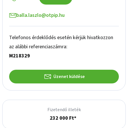
balla.laszlo@otpip.hu
Telefonos érdeklődés esetén kérjük hivatkozzon
az alábbi referenciaszámra:
M218329
Üzenet küldése
Fizetendő illeték
232 000 Ft*