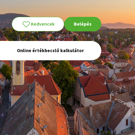
Kedvencek
Belépés
Online értékbecslő kalkulátor