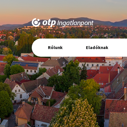
Elsődleges
Rólunk
Eladóknak
navigáció