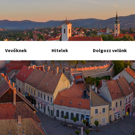
Vevőknek
Hitelek
Dolgozz velünk