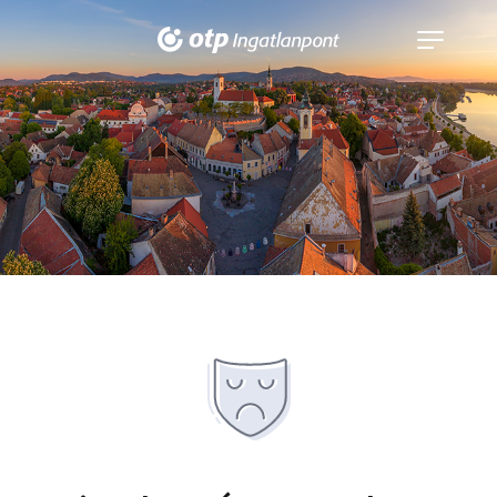
Navigáció
kinyitása