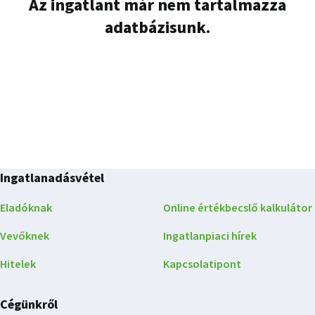
Az ingatlant már nem tartalmazza
adatbázisunk.
Ingatlanadásvétel
Eladóknak
Online értékbecslő kalkulátor
Vevőknek
Ingatlanpiaci hírek
Hitelek
Kapcsolatipont
Cégünkről