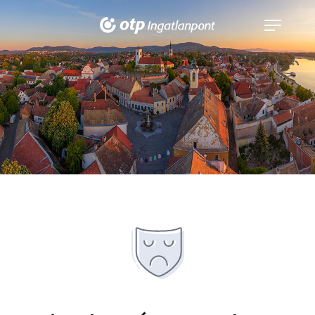
Navigáció
kinyitása