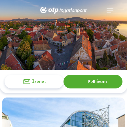
Navigáció
kinyitása
Üzenet
Felhívom