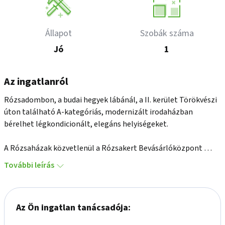
Állapot
Szobák száma
Jó
1
Az ingatlanról
Rózsadombon, a budai hegyek lábánál, a II. kerület Törökvészi 
úton található A-kategóriás, modernizált irodaházban 
bérelhet légkondicionált, elegáns helyiségeket.

A Rózsaházak közvetlenül a Rózsakert Bevásárlóközpont 
mellett helyezkedik el. Az 5 emeletes és földszintes, pincével 
További leírás
rendelkező épületet a nyolcvanas években adták át, 2004-ben a 
kor igényei szerint újították fel, két lift üzemel benne.

Az Ön ingatlan tanácsadója:
Az épület riasztórendszerrel, térfigyelő rendszerrel, kártyás 
beléptető rendszerrel felszerelt, 24 órás portaszolgálat 