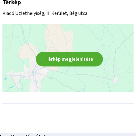
Térkép
Fenntartási és üzemeltetési díj: 7,9 EUR+ ÁFA/m2

Kiadó Üzlethelyiség, II. Kerület, Bég utca
Térkép megjelenítése