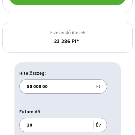
    A-kategóriás irodaépület,

    Telek: 2173 m2,

    Bérelhető terület: 5693 m2,

    Modernizált épület,

Fizetendő illeték
    5 emelet + földszint pincehelyiséggel,

23 286 Ft*
    27 db felszíni parkoló,

    36 db parkoló a mélygarázsban,

    Két lift,

    Padlószőnyeg,

    Természetes fény,

Hitelösszeg:
Biztonsági szolgálat.

Ft
Étterem/Kávézó az épületben

Bérelhető parkoló

Futamidő:
Álmennyezet

Kamerarendszer

Év
Fan coil
