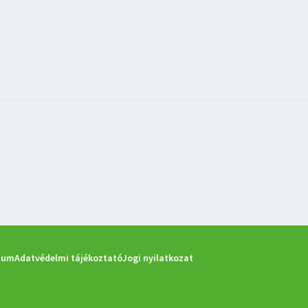
zum
Adatvédelmi tájékoztató
Jogi nyilatkozat