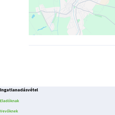
Ingatlanadásvétel
Eladóknak
Vevőknek