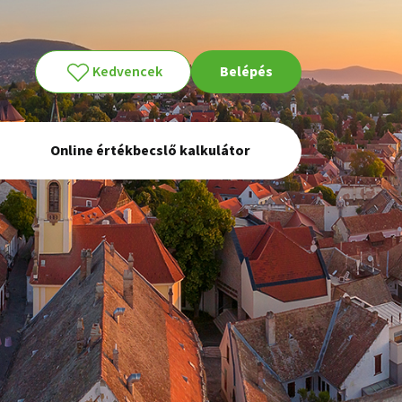
Kedvencek
Belépés
Online értékbecslő kalkulátor