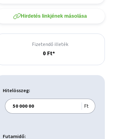
Hirdetés linkjének másolása
Fizetendő illeték
0 Ft*
Hitelösszeg:
Ft
Futamidő: