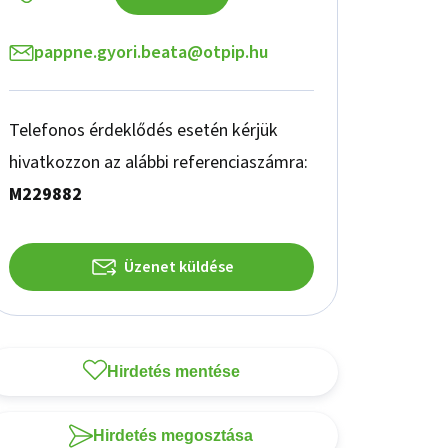
pappne.gyori.beata@otpip.hu
Telefonos érdeklődés esetén kérjük
hivatkozzon az alábbi referenciaszámra:
M229882
Üzenet küldése
Hirdetés mentése
Hirdetés megosztása