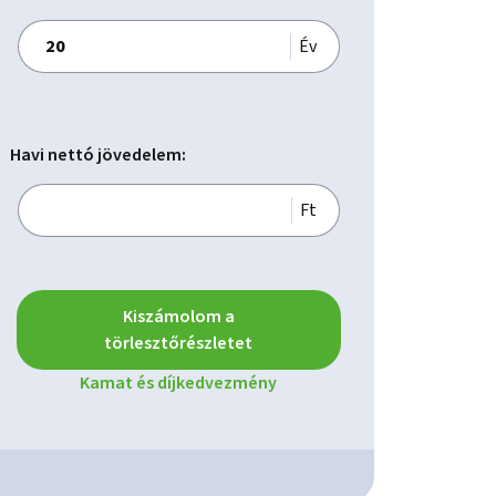
Év
Havi nettó jövedelem:
Ft
Kiszámolom a
törlesztőrészletet
Kamat és díjkedvezmény