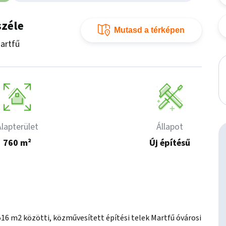
széle
Mutasd a térképen
artfű
Alapterület
Állapot
760 m²
Új építésű
516 m2 közötti, közművesített építési telek Martfű óvárosi 