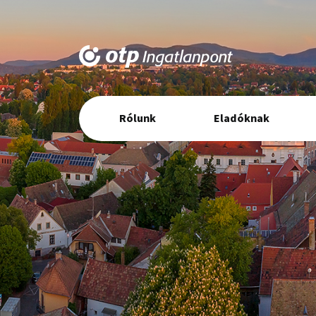
Elsődleges
Rólunk
Eladóknak
navigáció