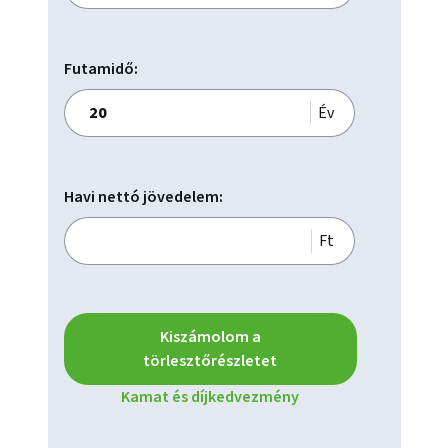
Futamidő:
Év
Havi nettó jövedelem:
Ft
Kiszámolom a
törlesztőrészletet
Kamat és díjkedvezmény