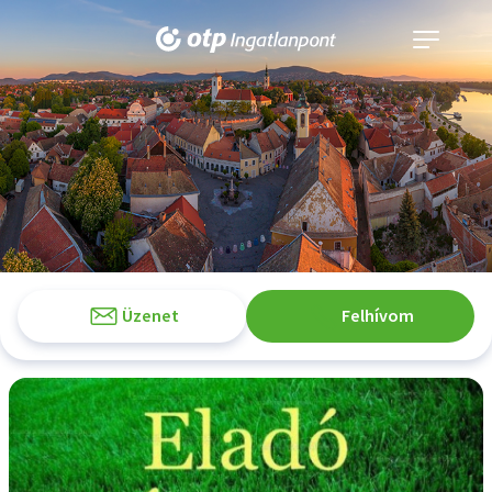
Navigáció
kinyitása
Üzenet
Felhívom