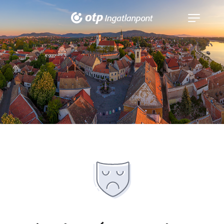
Navigáció
kinyitása