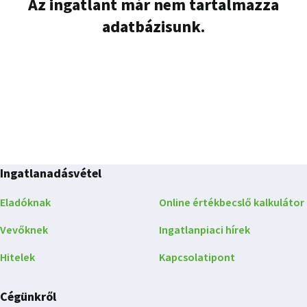
Az ingatlant már nem tartalmazza
adatbázisunk.
Ingatlanadásvétel
Eladóknak
Online értékbecslő kalkulátor
Vevőknek
Ingatlanpiaci hírek
Hitelek
Kapcsolatipont
Cégünkről