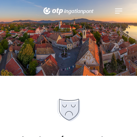
Navigáció
kinyitása