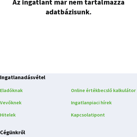
Az ingatlant már nem tartalmazza
adatbázisunk.
Ingatlanadásvétel
Eladóknak
Online értékbecslő kalkulátor
Vevőknek
Ingatlanpiaci hírek
Hitelek
Kapcsolatipont
Cégünkről