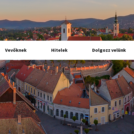
Vevőknek
Hitelek
Dolgozz velünk