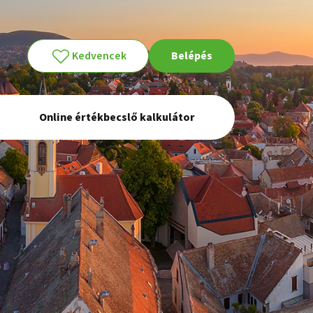
Kedvencek
Belépés
Online értékbecslő kalkulátor