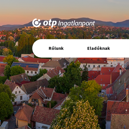
Elsődleges
Rólunk
Eladóknak
navigáció