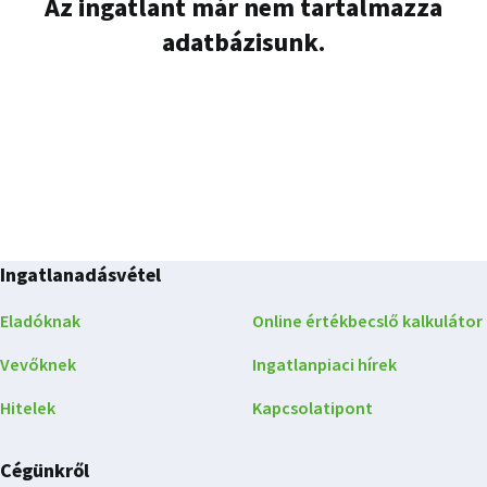
Az ingatlant már nem tartalmazza
adatbázisunk.
Ingatlanadásvétel
Eladóknak
Online értékbecslő kalkulátor
Vevőknek
Ingatlanpiaci hírek
Hitelek
Kapcsolatipont
Cégünkről