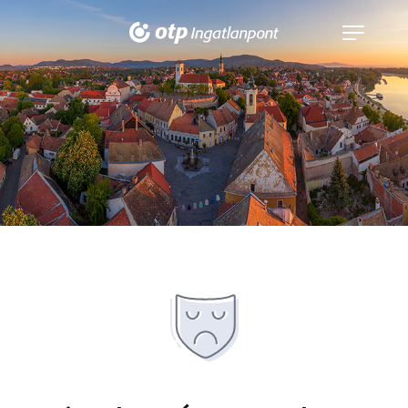
Navigáció
kinyitása