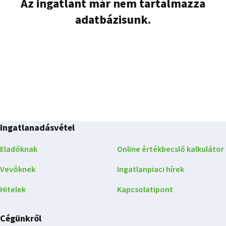
Az ingatlant már nem tartalmazza
adatbázisunk.
Ingatlanadásvétel
Eladóknak
Online értékbecslő kalkulátor
Vevőknek
Ingatlanpiaci hírek
Hitelek
Kapcsolatipont
Cégünkről