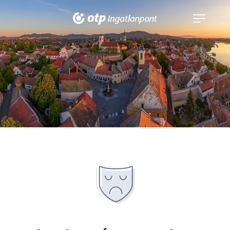
Navigáció
kinyitása