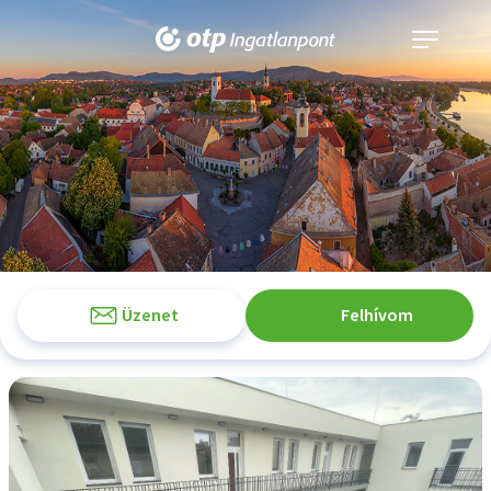
Navigáció
kinyitása
Üzenet
Felhívom