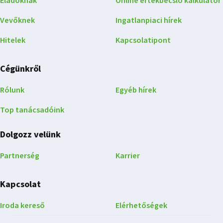
Eladóknak
Online értékbecslő kalkulátor
Vevőknek
Ingatlanpiaci hírek
Hitelek
Kapcsolatipont
Cégünkről
Rólunk
Egyéb hírek
Top tanácsadóink
Dolgozz velünk
Partnerség
Karrier
Kapcsolat
Iroda kereső
Elérhetőségek