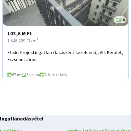
10
103,6 M Ft
1 546 269 Ft/m²
Eladó Projektingatlan (lakásként kezelendő), VII. Kerület,
Erzsébetváros
67 m²
3 szoba
2.6 m² erkély
Ingatlanadásvétel