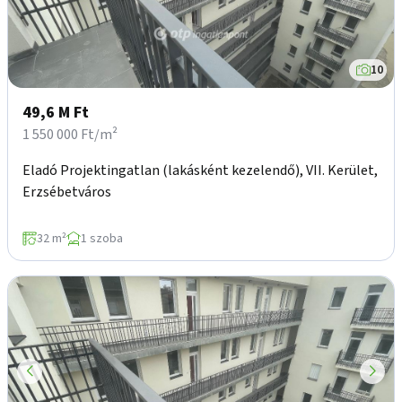
10
49,6 M Ft
1 550 000 Ft/m²
Eladó Projektingatlan (lakásként kezelendő), VII. Kerület,
Erzsébetváros
32 m²
1 szoba