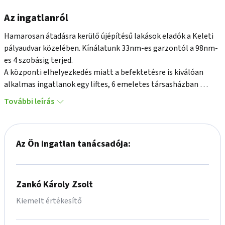
Az ingatlanról
Hamarosan átadásra kerülő újépítésű lakások eladók a Keleti 
pályaudvar közelében. Kínálatunk 33nm-es garzontól a 98nm-
es 4 szobásig terjed. 

A központi elhelyezkedés miatt a befektetésre is kiválóan 
alkalmas ingatlanok egy liftes, 6 emeletes társasházban 
találhatóak.

További leírás
Az OTP Ingatlanpont teljes körű ügyintézéssel áll az eladók és 
a vevők rendelkezésére! Az ingatlan finanszírozásához 
kedvezményes hitel- és lízingkonstrukciókat, lakástakarék-
Az Ön ingatlan tanácsadója:
pénztári megoldásokat kínálunk.

Zankó Károly Zsolt
Kiemelt értékesítő