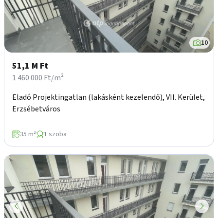
10
51,1 M Ft
1 460 000 Ft/m²
Eladó Projektingatlan (lakásként kezelendő), VII. Kerület,
Erzsébetváros
35 m²
1 szoba