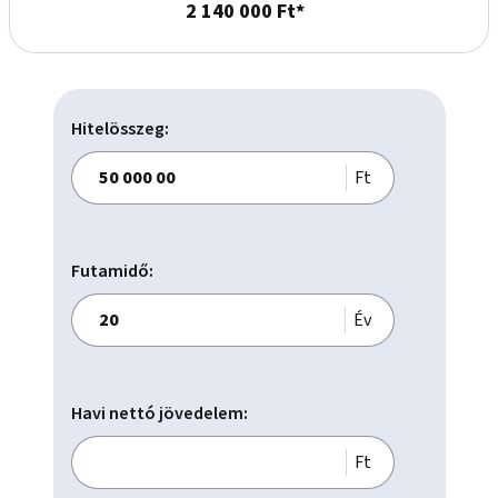
2 140 000 Ft*
Hitelösszeg:
Ft
Futamidő:
Év
Havi nettó jövedelem:
Ft