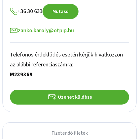
+36 30 633
Mutasd
zanko.karoly@otpip.hu
Telefonos érdeklődés esetén kérjük hivatkozzon
az alábbi referenciaszámra:
M239369
Üzenet küldése
Fizetendő illeték