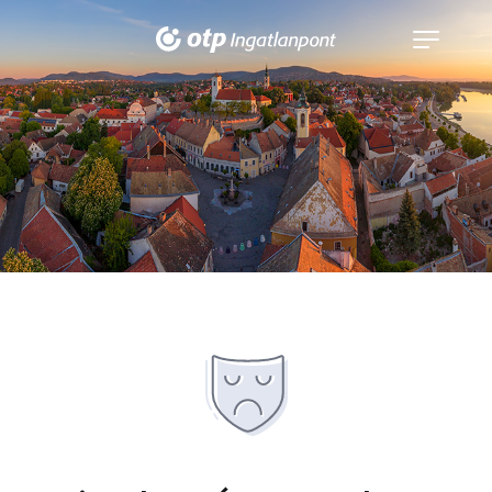
Navigáció
kinyitása