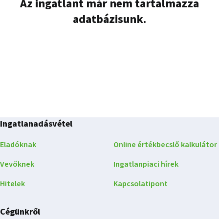
Az ingatlant már nem tartalmazza
adatbázisunk.
Ingatlanadásvétel
Eladóknak
Online értékbecslő kalkulátor
Vevőknek
Ingatlanpiaci hírek
Hitelek
Kapcsolatipont
Cégünkről