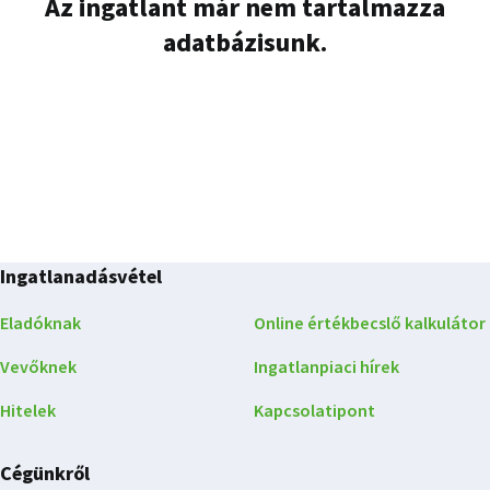
Az ingatlant már nem tartalmazza
adatbázisunk.
Ingatlanadásvétel
Eladóknak
Online értékbecslő kalkulátor
Vevőknek
Ingatlanpiaci hírek
Hitelek
Kapcsolatipont
Cégünkről