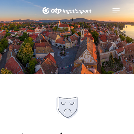
Navigáció
kinyitása