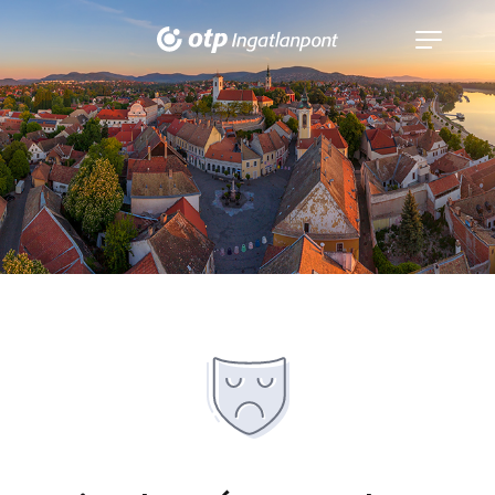
Navigáció
kinyitása