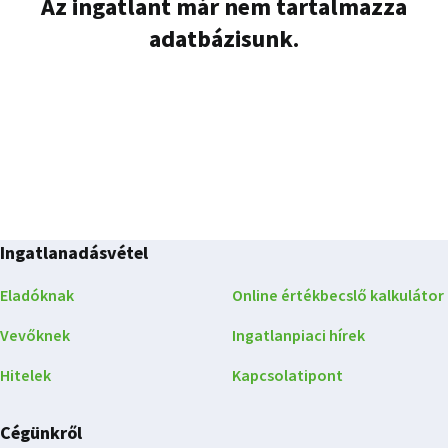
Az ingatlant már nem tartalmazza
adatbázisunk.
Ingatlanadásvétel
Eladóknak
Online értékbecslő kalkulátor
Vevőknek
Ingatlanpiaci hírek
Hitelek
Kapcsolatipont
Cégünkről