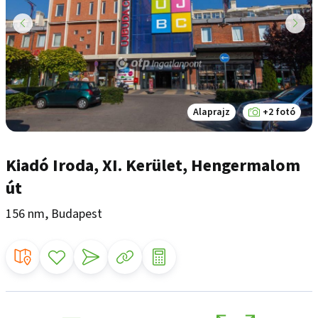
Alaprajz
+2 fotó
Kiadó Iroda, XI. Kerület, Hengermalom
út
156 nm, Budapest