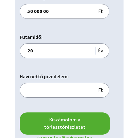
Ft
Futamidő:
Év
Havi nettó jövedelem:
Ft
Kiszámolom a
törlesztőrészletet