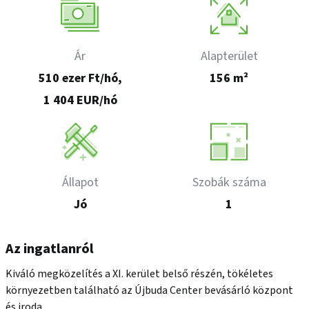
Ár
Alapterület
510 ezer Ft/hó,
156 m²
1 404 EUR/hó
Állapot
Szobák száma
Jó
1
Az ingatlanról
Kiváló megközelítés a XI. kerület belső részén, tökéletes 
környezetben található az Újbuda Center bevásárló központ 
és iroda.
