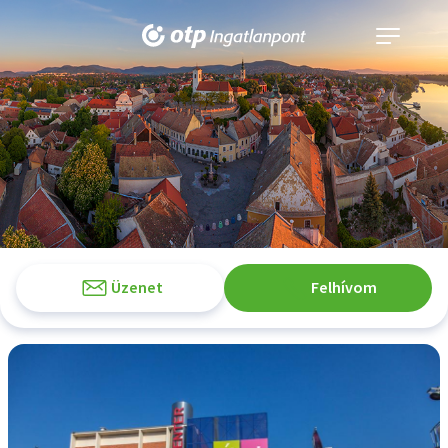
Navigáció
kinyitása
Üzenet
Felhívom