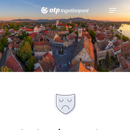
Navigáció
kinyitása