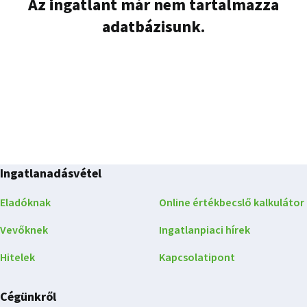
Az ingatlant már nem tartalmazza
adatbázisunk.
Ingatlanadásvétel
Eladóknak
Online értékbecslő kalkulátor
Vevőknek
Ingatlanpiaci hírek
Hitelek
Kapcsolatipont
Cégünkről