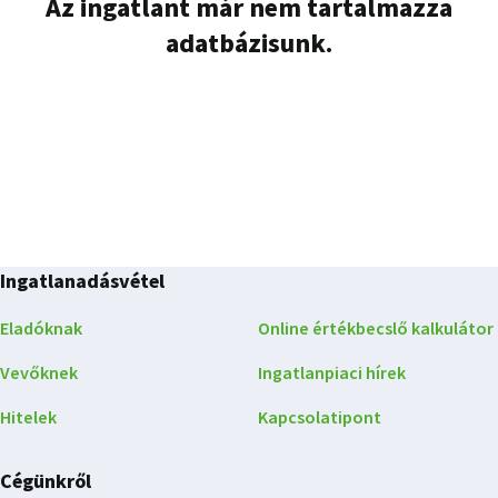
Az ingatlant már nem tartalmazza
adatbázisunk.
Ingatlanadásvétel
Eladóknak
Online értékbecslő kalkulátor
Vevőknek
Ingatlanpiaci hírek
Hitelek
Kapcsolatipont
Cégünkről