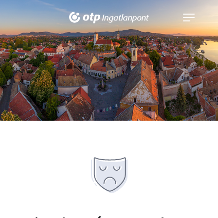
Navigáció
kinyitása