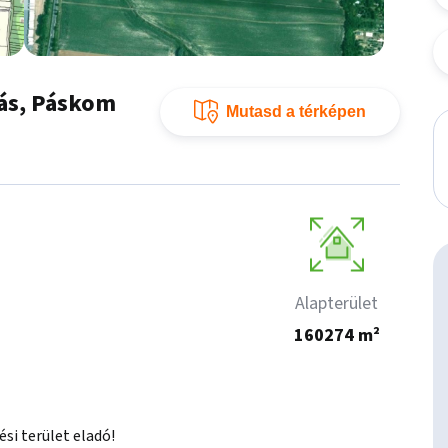
más, Páskom
Mutasd a térképen
Alapterület
160274 m²
i terület eladó!
