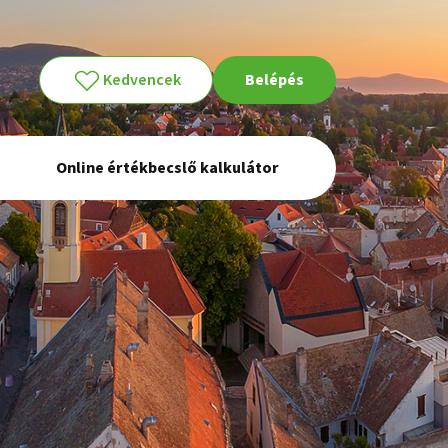
Kedvencek
Belépés
Online értékbecslő kalkulátor