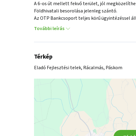
A 6-os út mellett fekvő terület, jól megközelíth
Földhivatali besorolása jelenleg szántó.

Az OTP Bankcsoport teljes körű ügyintézéssel áll 
A kínálatunkból választott ingatlan finanszíroz
További leírás
kínálunk. Az adásvételi szerződés megkötéséhez
Térkép
Eladó Fejlesztési telek, Rácalmás, Páskom