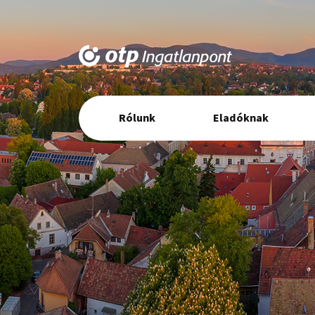
Elsődleges
Rólunk
Eladóknak
navigáció