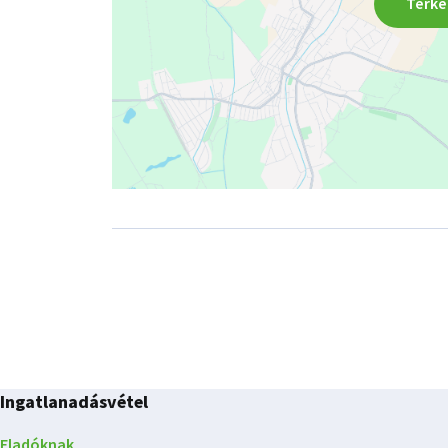
Térké
Ingatlanadásvétel
Eladóknak