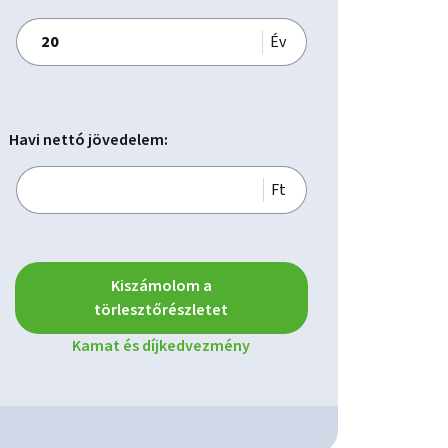
Év
Havi nettó jövedelem:
Ft
Kiszámolom a
törlesztőrészletet
Kamat és díjkedvezmény