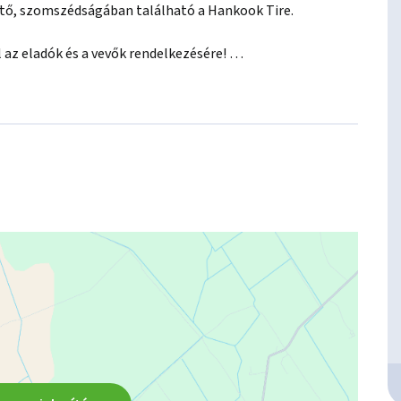
ető, szomszédságában található a Hankook Tire. 
az eladók és a vevők rendelkezésére! 

ásához kedvezményes hitel- és lízingkonstrukciókat 
 igény szerint megbízható ügyvédi közreműködést 