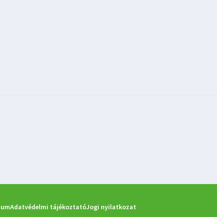
zum
Adatvédelmi tájékoztató
Jogi nyilatkozat