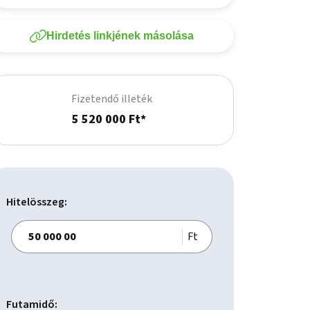
Hirdetés linkjének másolása
Fizetendő illeték
5 520 000 Ft*
Hitelösszeg:
Ft
Futamidő: