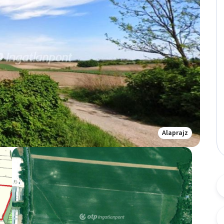
Alaprajz