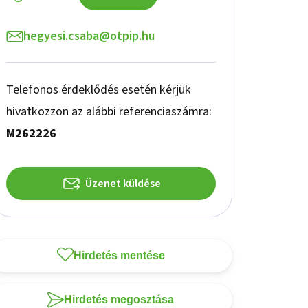
hegyesi.csaba@otpip.hu
Telefonos érdeklődés esetén kérjük
hivatkozzon az alábbi referenciaszámra:
M262226
Üzenet küldése
Hirdetés mentése
Hirdetés megosztása