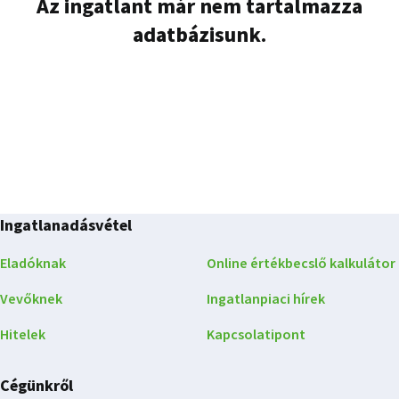
Az ingatlant már nem tartalmazza
adatbázisunk.
Ingatlanadásvétel
Eladóknak
Online értékbecslő kalkulátor
Vevőknek
Ingatlanpiaci hírek
Hitelek
Kapcsolatipont
Cégünkről