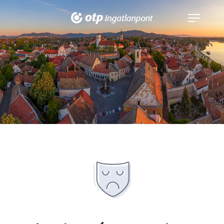
Navigáció
kinyitása