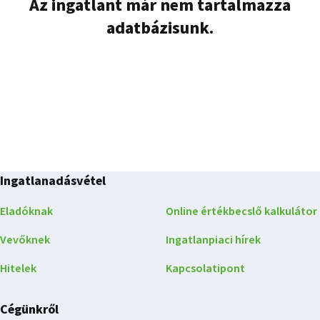
Az ingatlant már nem tartalmazza
adatbázisunk.
Ingatlanadásvétel
Eladóknak
Online értékbecslő kalkulátor
Vevőknek
Ingatlanpiaci hírek
Hitelek
Kapcsolatipont
Cégünkről