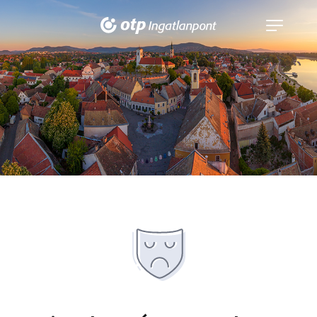
Navigáció
kinyitása