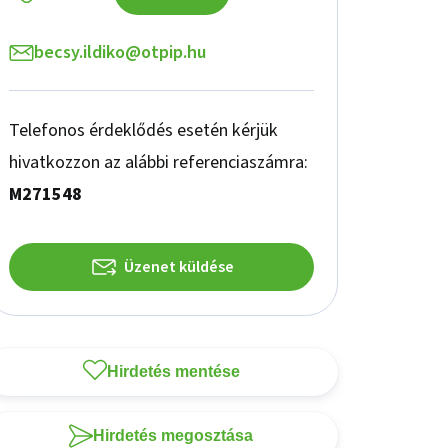
becsy.ildiko@otpip.hu
Telefonos érdeklődés esetén kérjük
hivatkozzon az alábbi referenciaszámra:
M271548
Üzenet küldése
Hirdetés mentése
Hirdetés megosztása