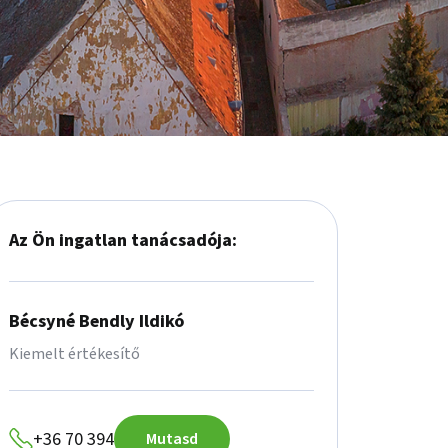
Az Ön ingatlan tanácsadója:
Bécsyné Bendly Ildikó
Kiemelt értékesítő
+36 70 394
Mutasd