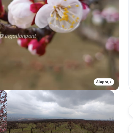
Alaprajz