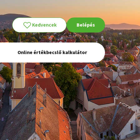
Kedvencek
Belépés
Online értékbecslő kalkulátor