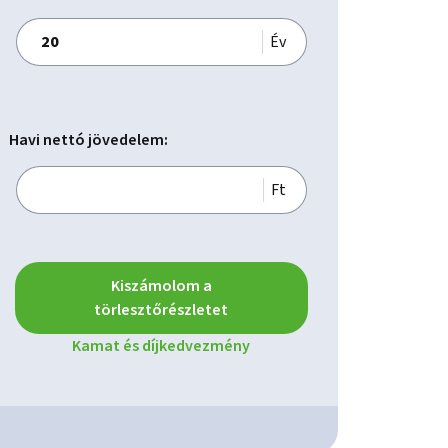
Év
Havi nettó jövedelem:
Ft
Kiszámolom a
törlesztőrészletet
Kamat és díjkedvezmény