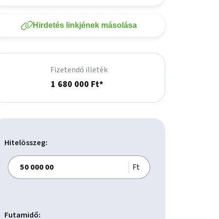
Hirdetés linkjének másolása
Fizetendő illeték
1 680 000 Ft*
Hitelösszeg:
Ft
Futamidő: