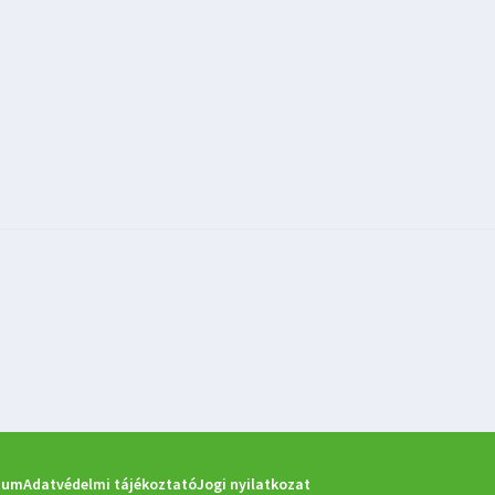
zum
Adatvédelmi tájékoztató
Jogi nyilatkozat