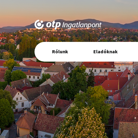
Elsődleges
Rólunk
Eladóknak
navigáció