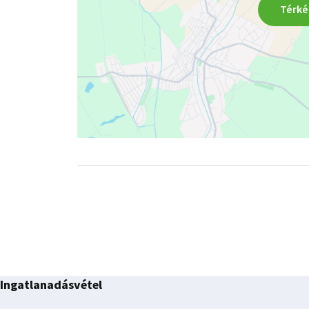
Térké
Ingatlanadásvétel