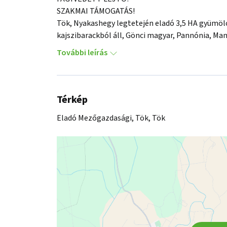
SZAKMAI TÁMOGATÁS!

Tök, Nyakashegy legtetején eladó 3,5 HA gyümölcs
kajszibarackból áll, Gönci magyar, Pannónia, Man
által folyamatosan karbantartott, rendszeresen fr
További leírás
kitűnő hozamot biztosít. 

KITŰNŐ LEHETŐSÉG KEZDŐK RÉSZÉRE IS!

Nyugdíjazás miatt kerül értékesítésre oly módon, 
felügyeletet, segítséget, illetve térítés ellenéb
Térkép
tápanyag utánpótlás, sorközi talajművelés, gépi és
Eladó Mezőgazdasági, Tök, Tök
feladata. Ez idő alatt ki lehet tanulni a művelé
FIATAL GAZDÁKNAK IDEÁLIS!

KIVÁLÓ BEFEKTETÉS!

KIVÁLÓ TERMÉSBIZTONSÁG!