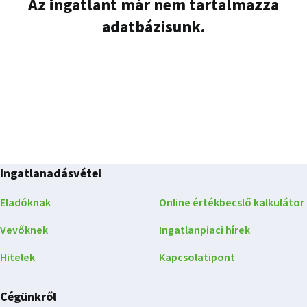
Az ingatlant már nem tartalmazza
adatbázisunk.
Ingatlanadásvétel
Eladóknak
Online értékbecslő kalkulátor
Vevőknek
Ingatlanpiaci hírek
Hitelek
Kapcsolatipont
Cégünkről