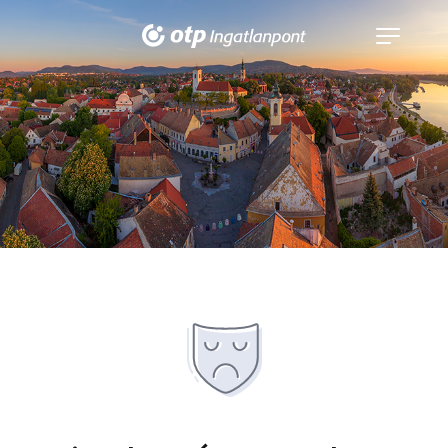
Navigáció
kinyitása