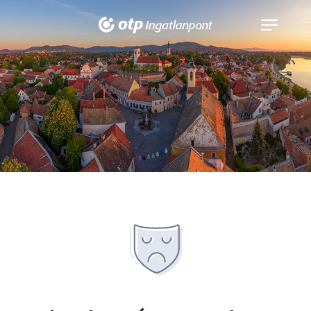
Navigáció
kinyitása