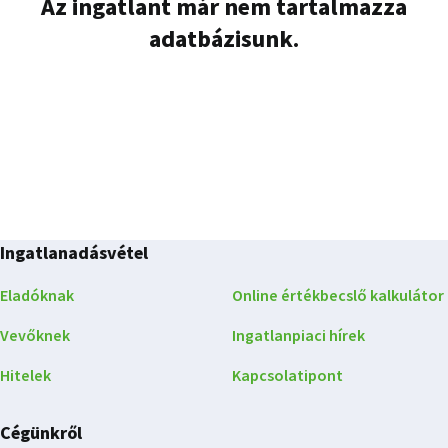
Az ingatlant már nem tartalmazza
adatbázisunk.
Ingatlanadásvétel
Eladóknak
Online értékbecslő kalkulátor
Vevőknek
Ingatlanpiaci hírek
Hitelek
Kapcsolatipont
Cégünkről