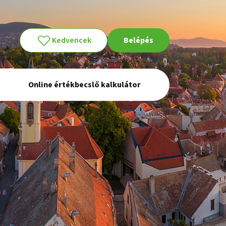
Kedvencek
Belépés
Online értékbecslő kalkulátor