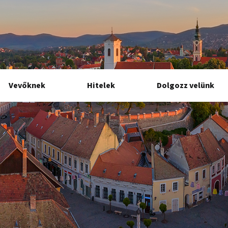
Vevőknek
Hitelek
Dolgozz velünk