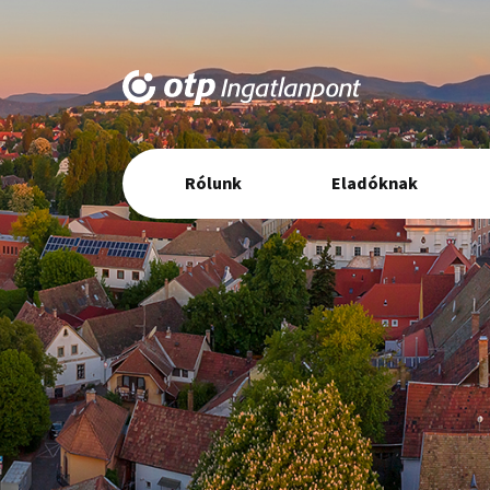
Elsődleges
Rólunk
Eladóknak
navigáció