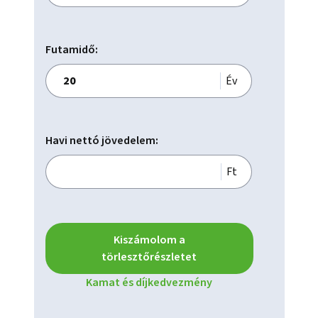
Futamidő:
Év
Havi nettó jövedelem:
Ft
Kiszámolom a
törlesztőrészletet
Kamat és díjkedvezmény