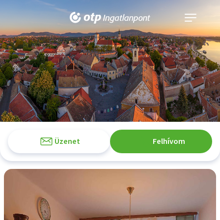
Navigáció
kinyitása
Üzenet
Felhívom