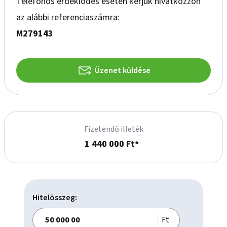
Telefonos érdeklődés esetén kérjük hivatkozzon
az alábbi referenciaszámra:
M279143
Üzenet küldése
Fizetendő illeték
1 440 000 Ft*
Hitelösszeg:
Ft