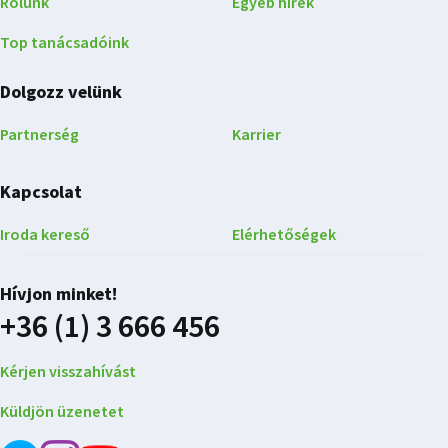
Rólunk
Egyéb hírek
Top tanácsadóink
Dolgozz velünk
Partnerség
Karrier
Kapcsolat
Iroda kereső
Elérhetőségek
Hívjon minket!
+36 (1) 3 666 456
Kérjen visszahívást
Küldjön üzenetet