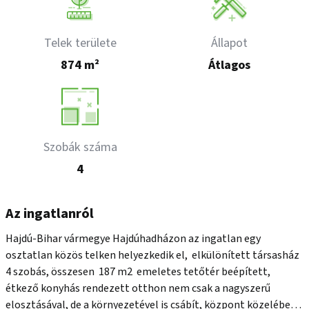
Telek területe
Állapot
874 m²
Átlagos
Szobák száma
4
Az ingatlanról
Hajdú-Bihar vármegye Hajdúhadházon az ingatlan egy 
osztatlan közös telken helyezkedik el,  elkülönített társasház 
4 szobás, összesen  187 m2  emeletes tetőtér beépített, 
étkező konyhás rendezett otthon nem csak a nagyszerű 
elosztásával, de a környezetével is csábít, központ közelében 