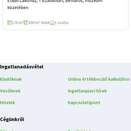
Eladó Lakóház, Tiszavasvári, Belváros, múzeum
közelében
170 m²
499 m² telek
1 szoba
Ingatlanadásvétel
Eladóknak
Online értékbecslő kalkulátor
Vevőknek
Ingatlanpiaci hírek
Hitelek
Kapcsolatipont
Cégünkről