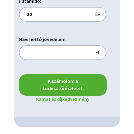
Futamidő:
Év
Havi nettó jövedelem:
Ft
Kiszámolom a
törlesztőrészletet
Kamat és díjkedvezmény