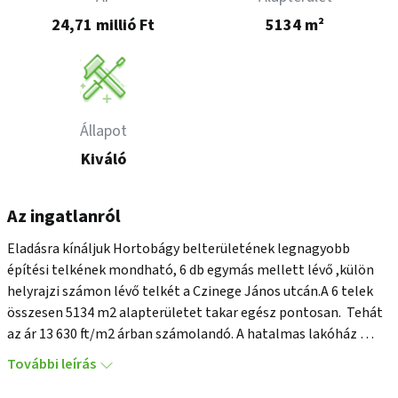
24,71 millió Ft
5134 m²
Állapot
Kiváló
Az ingatlanról
Eladásra kínáljuk Hortobágy belterületének legnagyobb 
építési telkének mondható, 6 db egymás mellett lévő ,külön 
helyrajzi számon lévő telkét a Czinege János utcán.A 6 telek  
összesen 5134 m2 alapterületet takar egész pontosan.  Tehát 
az ár 13 630 ft/m2 árban számolandó. A hatalmas lakóház 
építésére alkalmas  terület a 33-as út mellett jobb oldalán, a 
További leírás
Hortobágy tábla után,a Sóvirág Vendégházzal szemben fekvő 