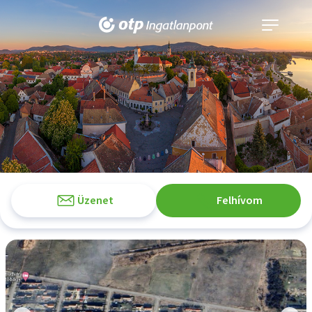
Navigáció
kinyitása
Üzenet
Felhívom