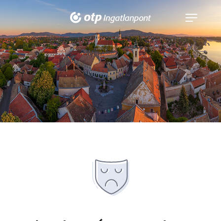
Navigáció
kinyitása