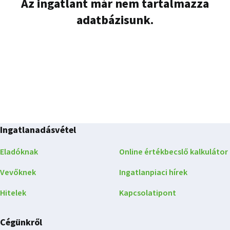
Az ingatlant már nem tartalmazza
adatbázisunk.
Ingatlanadásvétel
Eladóknak
Online értékbecslő kalkulátor
Vevőknek
Ingatlanpiaci hírek
Hitelek
Kapcsolatipont
Cégünkről